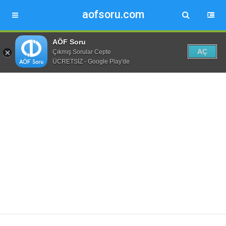
aofsoru.com
AÖF Soru
AÇ
Çıkmış Sorular Cepte
ÜCRETSİZ - Google Play'de