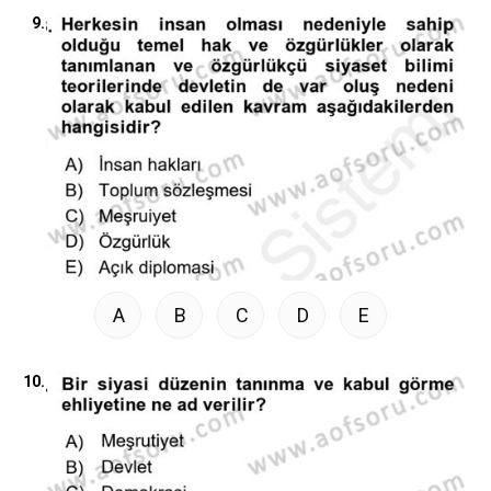
9.
A
B
C
D
E
10.