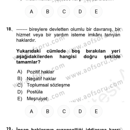
A
B
C
D
E
18.
A
B
C
D
E
19.