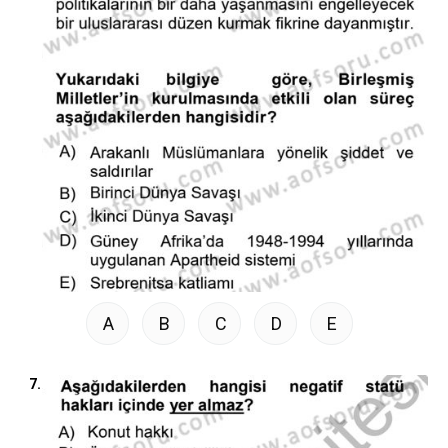
A
B
C
D
E
7.