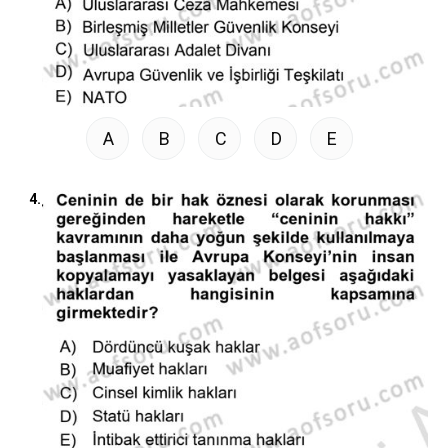
A
B
C
D
E
4.