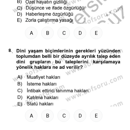
A
B
C
D
E
8.
A
B
C
D
E