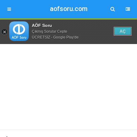
aofsoru.com
AÖF Soru
AÇ
Çıkmış Sorular Cepte
ÜCRETSİZ - Google Play'de