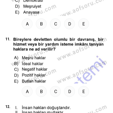
A
B
C
D
E
11.
A
B
C
D
E
12.