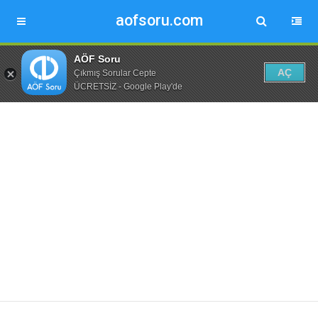
aofsoru.com
AÖF Soru
AÇ
Çıkmış Sorular Cepte
ÜCRETSİZ - Google Play'de