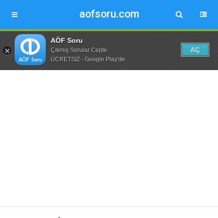
aofsoru.com
AÖF Soru
AÇ
Çıkmış Sorular Cepte
ÜCRETSİZ - Google Play'de