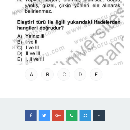
A
B
C
D
E