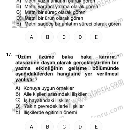
A
B
C
D
E
17.
A
B
C
D
E