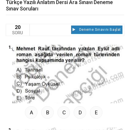
Türkçe Yazılı Anlatım Dersi Ara Sınavı Deneme
Sınav Soruları
20
Deneme Sınavını Başlat
SORU
1.
A
B
C
D
E
2.