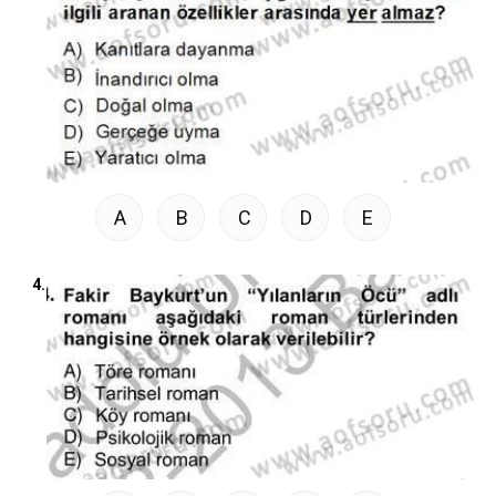
A
B
C
D
E
4.