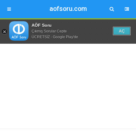
aofsoru.com
AÖF Soru
AÇ
Çıkmış Sorular Cepte
ÜCRETSİZ - Google Play'de