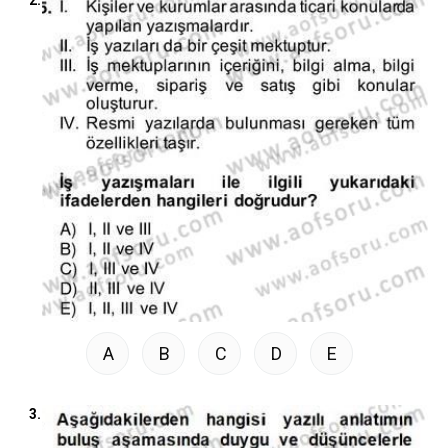
A
B
C
D
E
3.