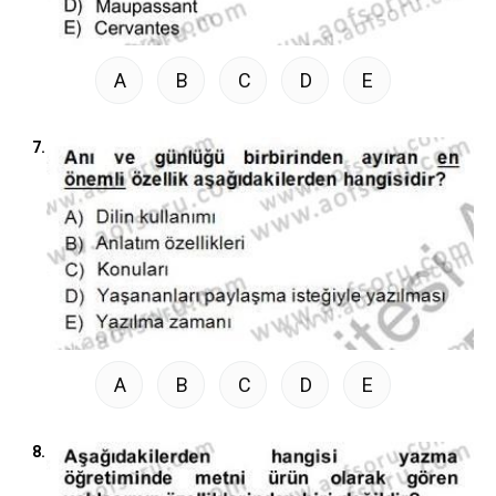
A
B
C
D
E
7.
A
B
C
D
E
8.