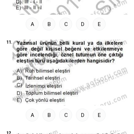
A
B
C
D
E
11.
A
B
C
D
E
12.