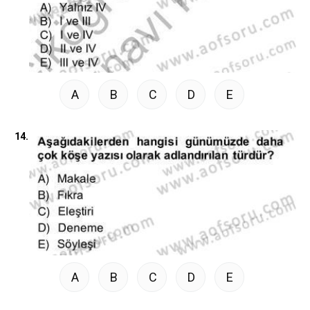
A
B
C
D
E
14.
A
B
C
D
E