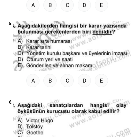
A
B
C
D
E
5.
A
B
C
D
E
6.