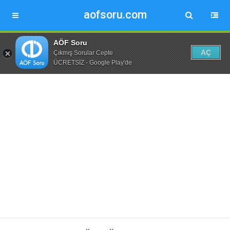
aofsoru.com
AÖF Soru
AÇ
Çıkmış Sorular Cepte
ÜCRETSİZ - Google Play'de