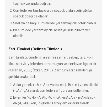
taşımak zorunda değildir.
Cümlede yer tamlayıcısı bir sözcük olabileceği gibi bir
sözcük öbeği de olabilir.
Sıralı ya da bağlı cümlelerde yer tamlayıcısı ortak olabilir
Bir cümlede yer tamlayıcısı açıklayıcısı ile birlikte yer
alabilir.
Zarf Tümleci (Belirteç Tümleci)
Zarf tümleci, cümlenin anlamını zaman, sebep, tarz, yön,
ölçü, şart vb. yönlerden tamamlayan ve sınırlayan ögelerdir
(Karahan, 2006; Özkan, 2013). Zarf tümleci özellikleri şu
şekilde sıralanabilir:
Adlar yön eki (-rA / -ArI), vasıta eki ( -lA / -n ) ve eşitlik eki
(-cA / -çA) alarak cümlede zarf görevini üstlenirler.
Eylemler “-p -Ip, -ArAk, -A, -IncA, -mAdAn, - mAksIzIn, -
dIkçA, -AlI, -ken, -dIğInda” zarfeylem eklerini alarak