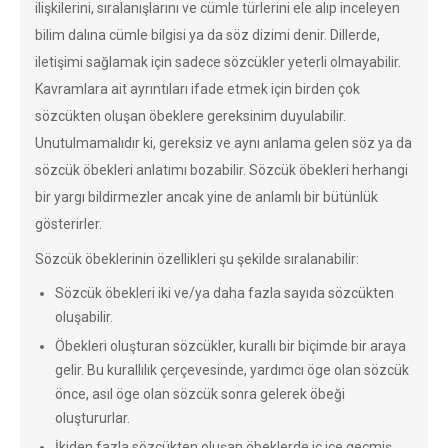
ilişkilerini, sıralanışlarını ve cümle türlerini ele alıp inceleyen
bilim dalına cümle bilgisi ya da söz dizimi denir. Dillerde,
iletişimi sağlamak için sadece sözcükler yeterli olmayabilir.
Kavramlara ait ayrıntıları ifade etmek için birden çok
sözcükten oluşan öbeklere gereksinim duyulabilir.
Unutulmamalıdır ki, gereksiz ve aynı anlama gelen söz ya da
sözcük öbekleri anlatımı bozabilir. Sözcük öbekleri herhangi
bir yargı bildirmezler ancak yine de anlamlı bir bütünlük
gösterirler.
Sözcük öbeklerinin özellikleri şu şekilde sıralanabilir:
Sözcük öbekleri iki ve/ya daha fazla sayıda sözcükten
oluşabilir.
Öbekleri oluşturan sözcükler, kurallı bir biçimde bir araya
gelir. Bu kurallılık çerçevesinde, yardımcı öge olan sözcük
önce, asıl öge olan sözcük sonra gelerek öbeği
oluştururlar.
İkiden fazla sözcükten oluşan öbeklerde iç içe geçmiş