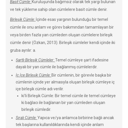
Basit Cümle:
Kuruluşunda bağımsız olarak tek yargı bulunan
ve tek yükleme sahip olan cümlelere basit cümle denir.
Birleşik Cümle:
İçinde esas yargının bulunduğu bir temel
cümle ile onu anlam ve görev bakımından tamamlayan bir
veya birden fazla yan cümleden oluşan cümlelere birleşik
cümle denir (Özkan, 2013). Birleşik cümleler kendi içinde iki
gruba ayrılır: a.
Şartlı Birleşik Cümleler:
Temel cümleye şart ifadesine
dayalı bir yan cümle ile bağlanmış cümlelerdir.
İç İçe Birleşik Cümle:
Bir cümlenin, bir görevle başka bir
cümlenin içinde yer almasıyla oluşan birleşik cümleye iç
içe birleşik cümle adı verilir.
ki’li Birleşik Cümle: Bir temel cümle ile temel cümleye
ki bağlacı ile bağlanan bir yan cümleden oluşan
birleşik cümledir.
Sıralı Cümle:
Yapıca ve/ya anlamca birbirine bağlı ancak
tek başlarına kullanıldıklarında kendi içinde anlam