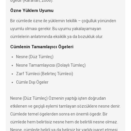
ögedir (Karahan, 2006).
Özne Yüklem Uyumu
Bir cümlede özne ile yüklemin tekillik – çoğulluk yönünden
uyumlu olması gerekir. Bu uyumu yakalayamayan
cümlelerin anlatımında eksiklik ya da bozukluk olur.
Cümlenin Tamamlayıcı Ögeleri
Nesne (Düz Tümleç)
Nesne Tamamlayıcısı (Dolaylı Tümleç)
Zarf Tümleci (Belirteç Tümleci)
Cümle Dışı Ögeler
Nesne (Düz Tümleç) Öznenin yaptığı işten doğrudan
etkilenen ve geçişli eylemi tamlayan sözcüklere nesne denir.
Cümlede temel ögelerden sonra en önemli ögedir. Bir
cümlede hem belirtisiz nesne hem de belirtili nesne olmaz.
Nesne, cümlede belirli ya da belirsiz bir varlığı işaret etmesi