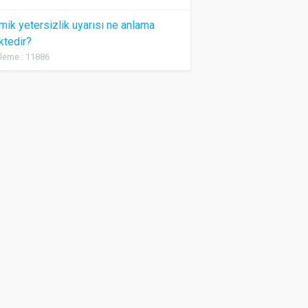
ik yetersizlik uyarısı ne anlama
ktedir?
leme : 11886