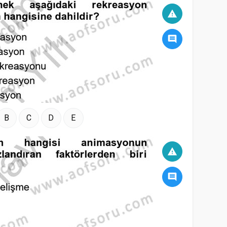
warning
comment
B
C
D
E
warning
comment