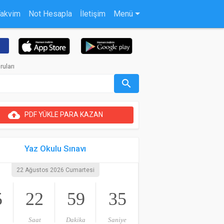
Takvim
Not Hesapla
İletişim
Menü
ruları
search
cloud_upload
PDF YÜKLE PARA KAZAN
Yaz Okulu Sınavı
22 Ağustos 2026 Cumartesi
5
22
59
34
Saat
Dakika
Saniye