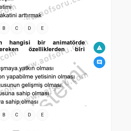
B
C
D
E
warning
comment
B
C
D
E