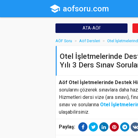
school
aofsoru.com
ATA-AÖF
AÖF Soru
Aöf Dersleri
Otel İşletmelerin
Otel İşletmelerinde Des
Yılı 3 Ders Sınav Sorula
Aöf Otel İşletmelerinde Destek Hi
sorularını çözerek sınavlara daha hazı
Hizmetleri dersi vize (ara sınavı), fi
sınav ve sorularına
Otel İşletmeler
ulaşabilirsiniz.
Paylaş: