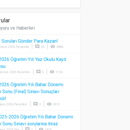
ular
yuru ve Haberleri
 Soruları Gönder Para Kazan!
comment
visibility
mmuz 2026 Perşembe
26
4884
026 Öğretim Yılı Yaz Okulu Kayıt
usu
comment
visibility
aziran 2026 Pazartesi
5
1156
026 Öğretim Yılı Bahar Dönemi
Sonu (Final) Sınavı Sonuçları
ndı!
comment
visibility
ayıs 2026 Pazartesi
3
3312
025-2026 Öğretim Yılı Bahar Dönemi
Sonu Sınavı sorularına itiraz
comment
visibility
ayıs 2026 Salı
2
1476