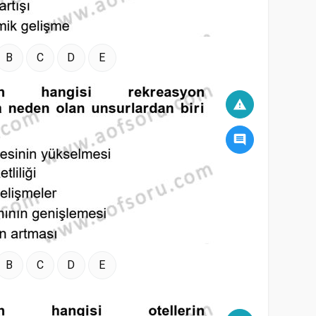
B
C
D
E
warning
comment
B
C
D
E