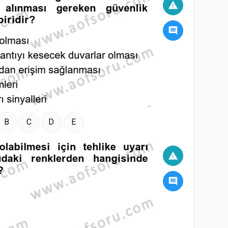
warning
comment
B
C
D
E
warning
comment