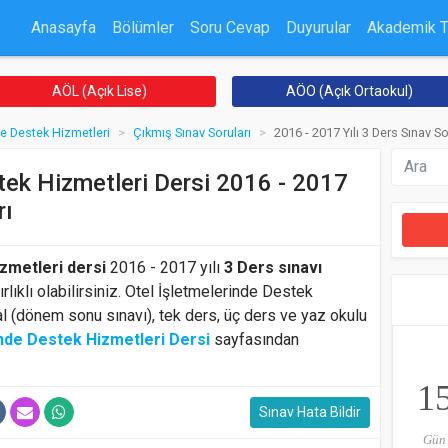
Anasayfa
Bölümler
Soru Cevap
Duyurular
Akademik 
AÖL (Açık Lise)
AÖO (Açık Ortaokul)
de Destek Hizmetleri
Çıkmış Sınav Soruları
2016 - 2017 Yılı 3 Ders Sınav So
tek Hizmetleri Dersi 2016 - 2017
rı
zmetleri dersi
2016 - 2017 yılı
3 Ders sınavı
rlıklı olabilirsiniz. Otel İşletmelerinde Destek
nal (dönem sonu sınavı), tek ders, üç ders ve yaz okulu
inde Destek Hizmetleri Dersi
sayfasından
1
Sınav Hata Bildir
Gün