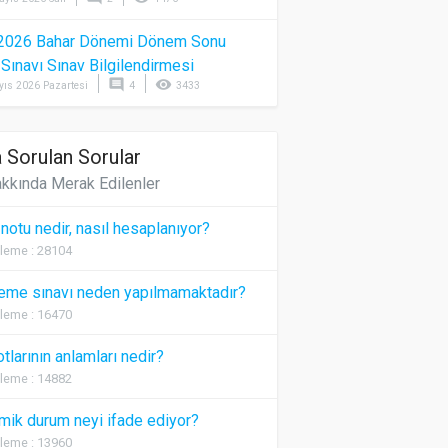
2026 Bahar Dönemi Dönem Sonu
) Sınavı Sınav Bilgilendirmesi
comment
visibility
yıs 2026 Pazartesi
4
3433
 Sorulan Sorular
kkında Merak Edilenler
 notu nedir, nasıl hesaplanıyor?
leme : 28104
eme sınavı neden yapılmamaktadır?
leme : 16470
otlarının anlamları nedir?
leme : 14882
ik durum neyi ifade ediyor?
leme : 13960