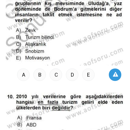
A
B
C
D
E