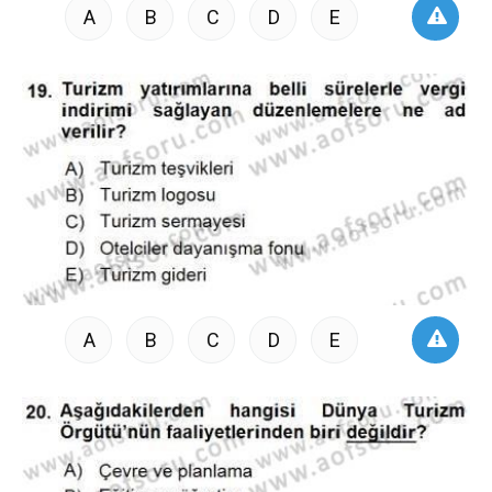
A
B
C
D
E
A
B
C
D
E