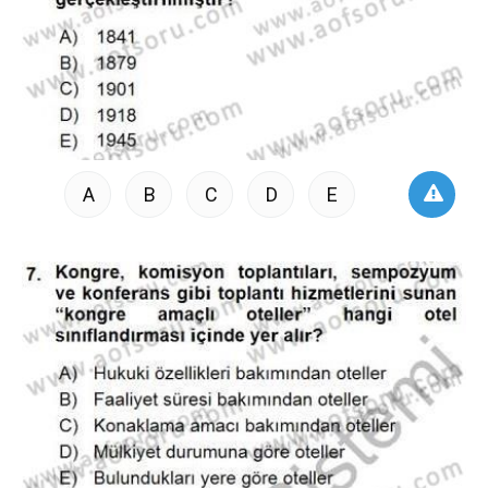
A
B
C
D
E