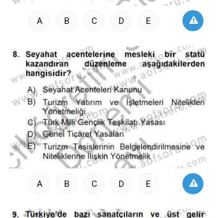
A
B
C
D
E
A
B
C
D
E