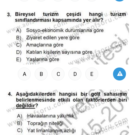
A
B
C
D
E