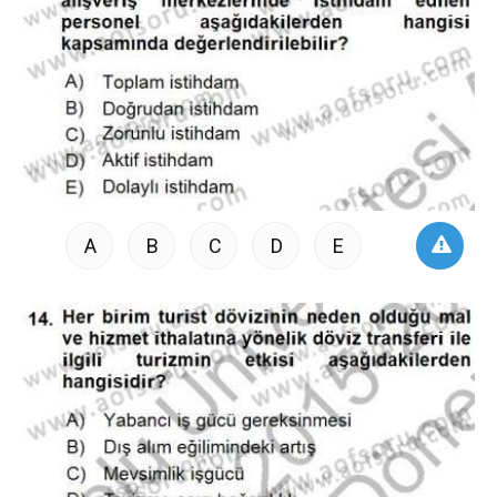
A
B
C
D
E