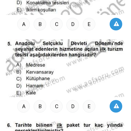
A
B
C
D
E
A
B
C
D
E