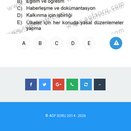
A
B
C
D
E
©
AÖF
SORU 2014 - 2026