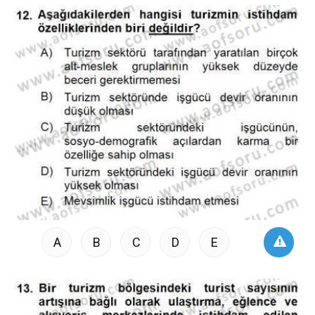
A
B
C
D
E