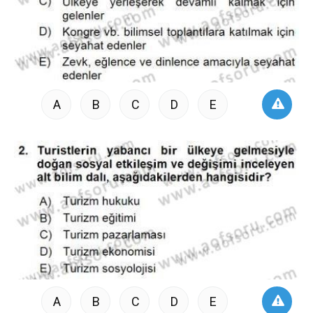
A
B
C
D
E
A
B
C
D
E