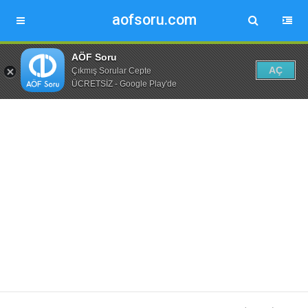
aofsoru.com
AÖF Soru
AÇ
Çıkmış Sorular Cepte
ÜCRETSİZ - Google Play'de