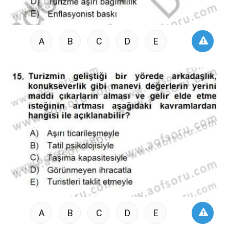
A
B
C
D
E
A
B
C
D
E