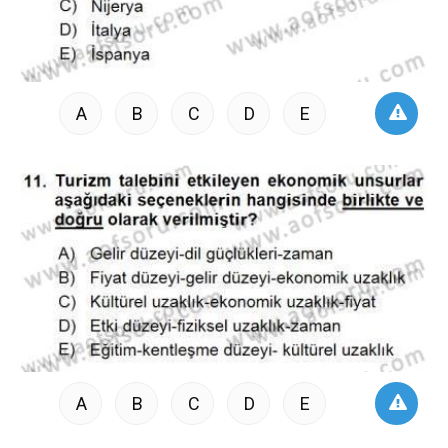
A
B
C
D
E
A
B
C
D
E