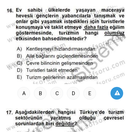
A
B
C
D
E