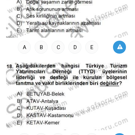
A
B
C
D
E