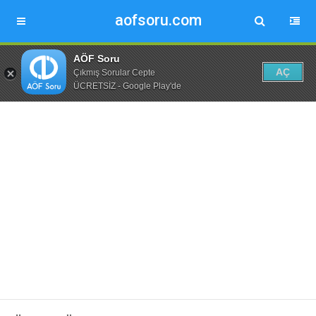
aofsoru.com
AÖF Soru
AÇ
Çıkmış Sorular Cepte
ÜCRETSİZ - Google Play'de