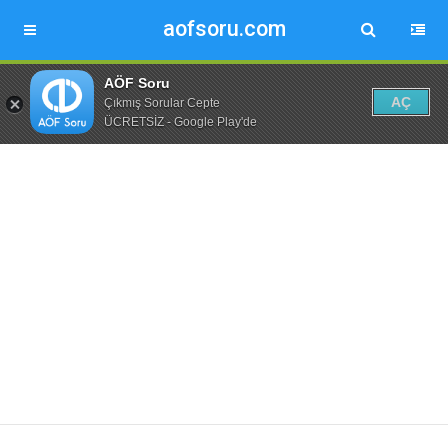
aofsoru.com
AÖF Soru
AÇ
Çıkmış Sorular Cepte
ÜCRETSİZ - Google Play'de