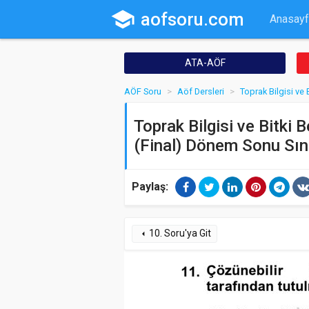
school
aofsoru.com
Anasayf
ATA-AÖF
AÖF Soru
Aöf Dersleri
Toprak Bilgisi ve
Toprak Bilgisi ve Bitki 
(Final) Dönem Sonu Sın
Paylaş:
10. Soru'ya Git
arrow_left