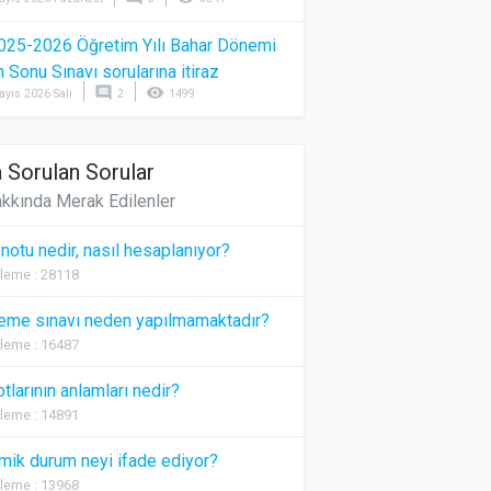
025-2026 Öğretim Yılı Bahar Dönemi
Sonu Sınavı sorularına itiraz
comment
visibility
ayıs 2026 Salı
2
1499
 Sorulan Sorular
kkında Merak Edilenler
 notu nedir, nasıl hesaplanıyor?
leme : 28118
eme sınavı neden yapılmamaktadır?
leme : 16487
otlarının anlamları nedir?
leme : 14891
ik durum neyi ifade ediyor?
leme : 13968