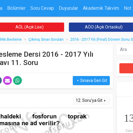
a
Bölümler
Soru Cevap
Duyurular
Akademik Takvim
Not
AÖL (Açık Lise)
AÖO (Açık Ortaokul)
 Bitki Besleme
Çıkmış Sınav Soruları
2016 - 2017 Yılı (Final) Dönem Sonu S
Besleme Dersi 2016 - 2017 Yılı
avı 11. Soru
Sınava Geri Git
arrow_left
12. Soru'ya Git
arrow_right
1
Gün