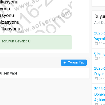
Duyur
Aöf Du
2025-2
Yayıml
 sorunun Cevabı:
C
date_range
5 Saa
Çıkmış
date_range
2 Te
Yorum Yap
reply
2025-2
mu sen yap!
Duyur
date_range
29 H
2025-2
Dönem 
Açıkla
date_range
18 M