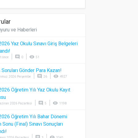
ular
yuru ve Haberleri
026 Yaz Okulu Sınavı Giriş Belgeleri
andı!
comment
visibility
t önce
0
51
 Soruları Gönder Para Kazan!
comment
visibility
mmuz 2026 Perşembe
26
4927
026 Öğretim Yılı Yaz Okulu Kayıt
usu
comment
visibility
aziran 2026 Pazartesi
5
1198
026 Öğretim Yılı Bahar Dönemi
Sonu (Final) Sınavı Sonuçları
ndı!
comment
visibility
ayıs 2026 Pazartesi
3
3341