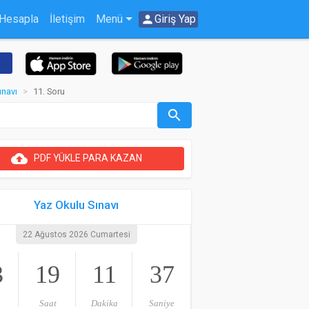
 Hesapla
İletişim
Menü
person
Giriş Yap
ınavı
11. Soru
search
cloud_upload
PDF YÜKLE PARA KAZAN
Yaz Okulu Sınavı
22 Ağustos 2026 Cumartesi
3
19
11
37
Saat
Dakika
Saniye