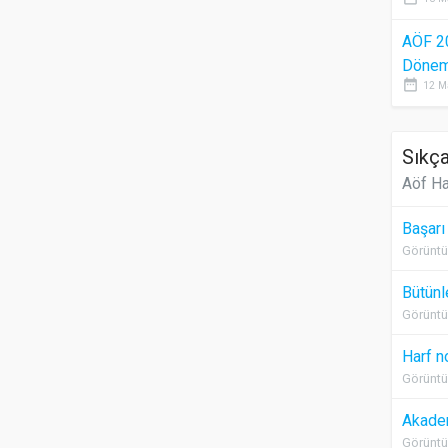
AÖF 2
Dönem 
date_range
12 M
Sıkça
Aöf Ha
Başarı
Görüntü
Bütünl
Görüntü
Harf n
Görüntü
Akadem
Görüntü