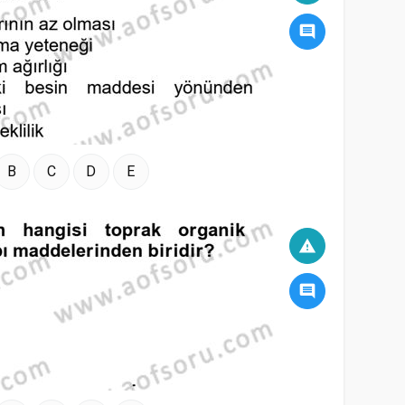
comment
B
C
D
E
warning
comment