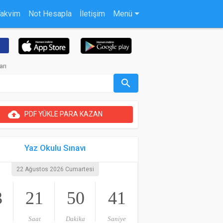
Takvim
Not Hesapla
İletişim
Menü
arı
search
cloud_upload
PDF YÜKLE PARA KAZAN
Yaz Okulu Sınavı
22 Ağustos 2026 Cumartesi
3
21
50
40
Saat
Dakika
Saniye