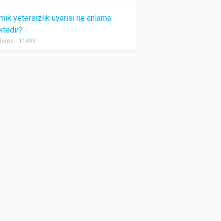
ik yetersizlik uyarısı ne anlama
ktedir?
leme : 11893