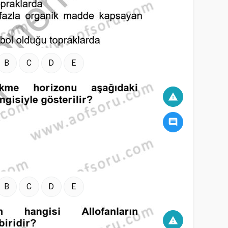
B
C
D
E
warning
comment
B
C
D
E
warning