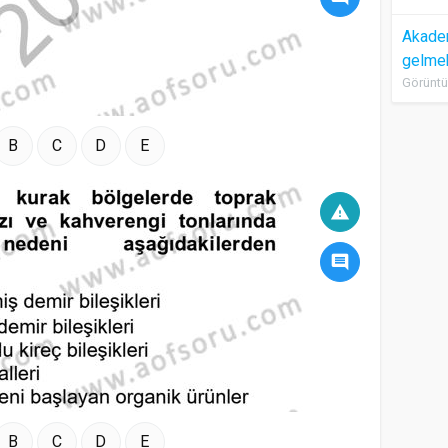
Akadem
gelme
Görüntü
B
C
D
E
warning
comment
B
C
D
E