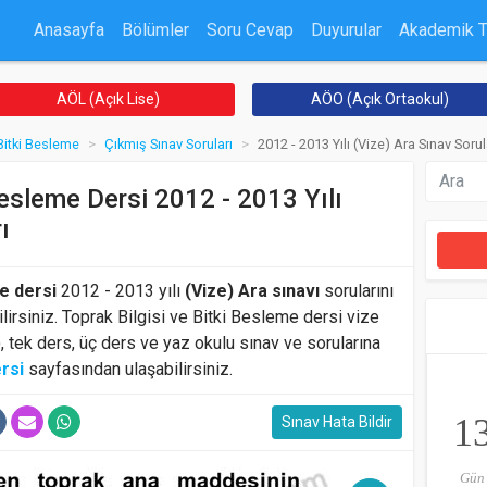
Anasayfa
Bölümler
Soru Cevap
Duyurular
Akademik 
AÖL (Açık Lise)
AÖO (Açık Ortaokul)
 Bitki Besleme
Çıkmış Sınav Soruları
2012 - 2013 Yılı (Vize) Ara Sınav Sorul
Besleme Dersi 2012 - 2013 Yılı
ı
e dersi
2012 - 2013 yılı
(Vize) Ara sınavı
sorularını
ilirsiniz. Toprak Bilgisi ve Bitki Besleme dersi vize
), tek ders, üç ders ve yaz okulu sınav ve sorularına
rsi
sayfasından ulaşabilirsiniz.
1
Sınav Hata Bildir
Gün