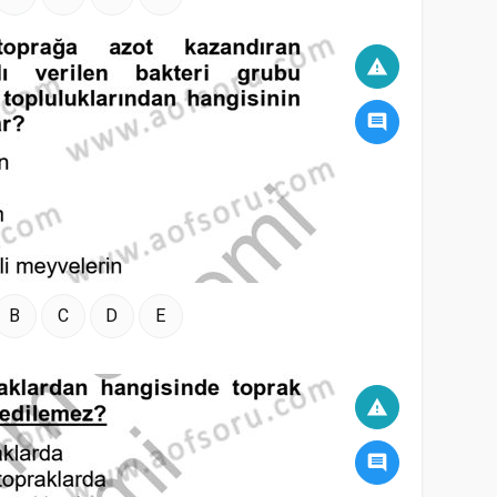
warning
comment
B
C
D
E
warning
comment