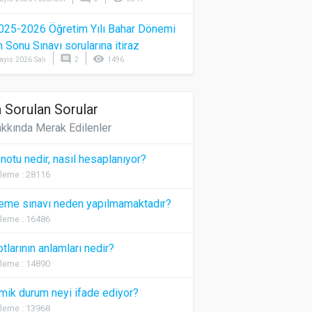
025-2026 Öğretim Yılı Bahar Dönemi
Sonu Sınavı sorularına itiraz
comment
visibility
ayıs 2026 Salı
2
1496
 Sorulan Sorular
kkında Merak Edilenler
 notu nedir, nasıl hesaplanıyor?
leme : 28116
eme sınavı neden yapılmamaktadır?
leme : 16486
otlarının anlamları nedir?
leme : 14890
ik durum neyi ifade ediyor?
leme : 13968