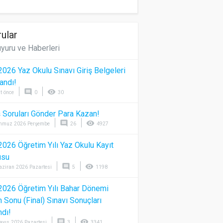
ular
yuru ve Haberleri
026 Yaz Okulu Sınavı Giriş Belgeleri
andı!
comment
visibility
t önce
0
30
 Soruları Gönder Para Kazan!
comment
visibility
mmuz 2026 Perşembe
26
4927
026 Öğretim Yılı Yaz Okulu Kayıt
usu
comment
visibility
aziran 2026 Pazartesi
5
1198
026 Öğretim Yılı Bahar Dönemi
Sonu (Final) Sınavı Sonuçları
ndı!
comment
visibility
ayıs 2026 Pazartesi
3
3341