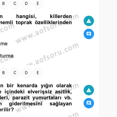
B
C
D
E
warning
comment
B
C
D
E
warning
comment