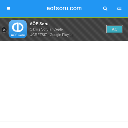
aofsoru.com
AÖF Soru
AÇ
Çıkmış Sorular Cepte
ÜCRETSİZ - Google Play'de