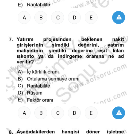
A
B
C
D
E
A
B
C
D
E