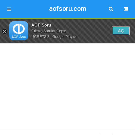
aofsoru.com
AÖF Soru
AÇ
Çıkmış Sorular Cepte
ÜCRETSİZ - Google Play'de