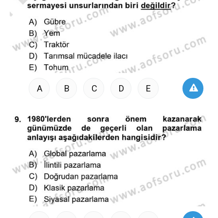
A
B
C
D
E