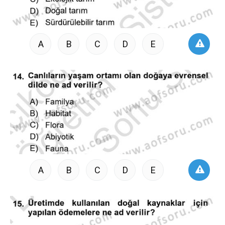
A
B
C
D
E
A
B
C
D
E