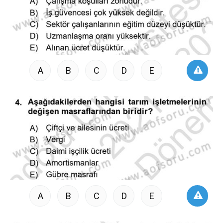
A
B
C
D
E
A
B
C
D
E