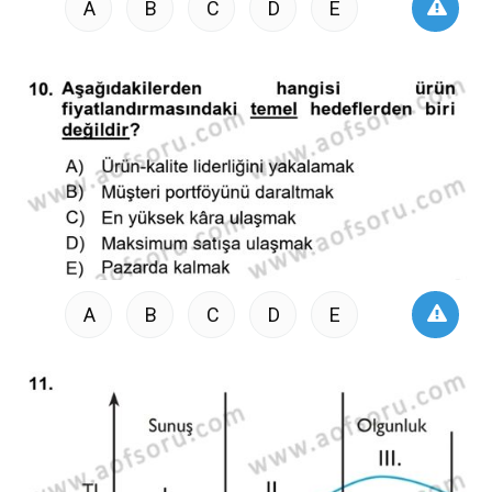
A
B
C
D
E
A
B
C
D
E