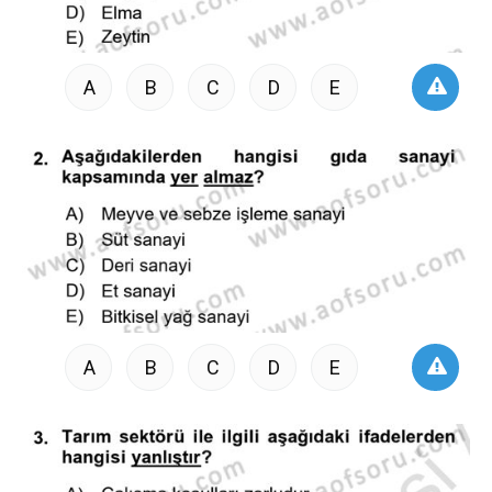
A
B
C
D
E
A
B
C
D
E