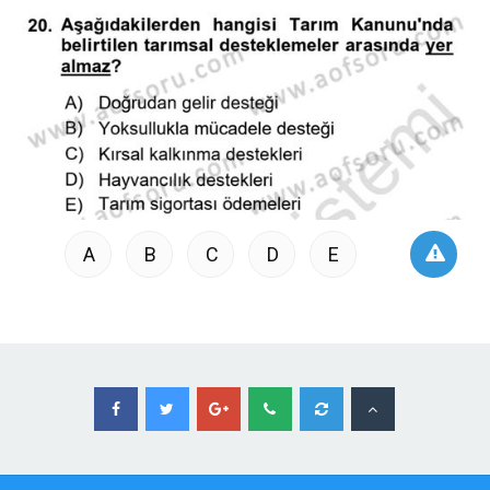
A
B
C
D
E