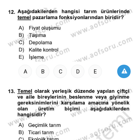
A
B
C
D
E