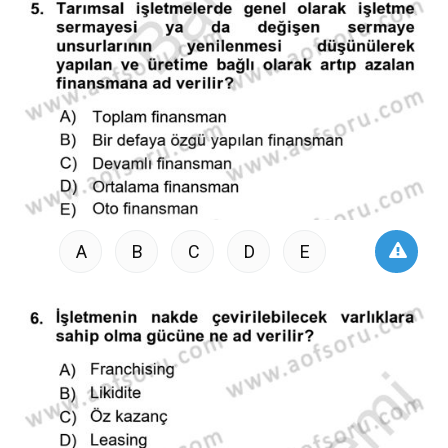
A
B
C
D
E