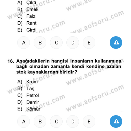
A
B
C
D
E
A
B
C
D
E