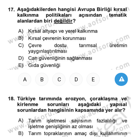
A
B
C
D
E