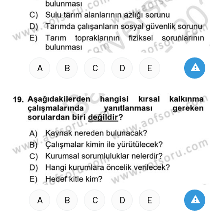
A
B
C
D
E
A
B
C
D
E