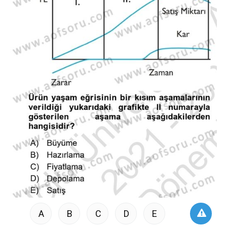
A
B
C
D
E