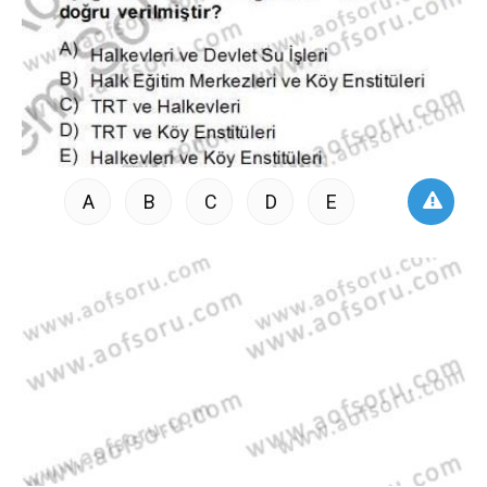
A
B
C
D
E