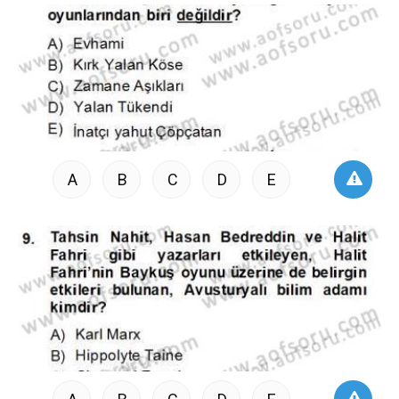
A
B
C
D
E