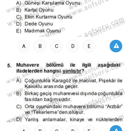
A
B
C
D
E