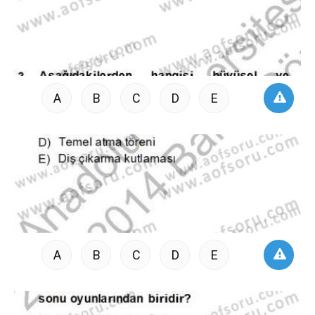
A
B
C
D
E
A
B
C
D
E