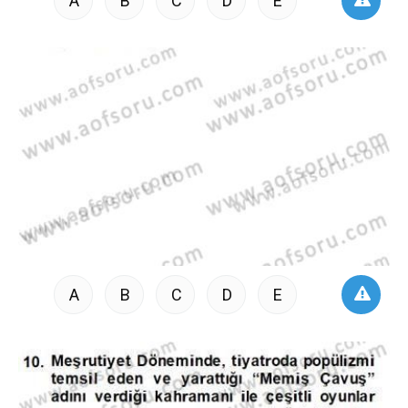
A
B
C
D
E
A
B
C
D
E