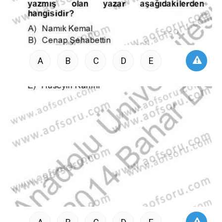
A
B
C
D
E