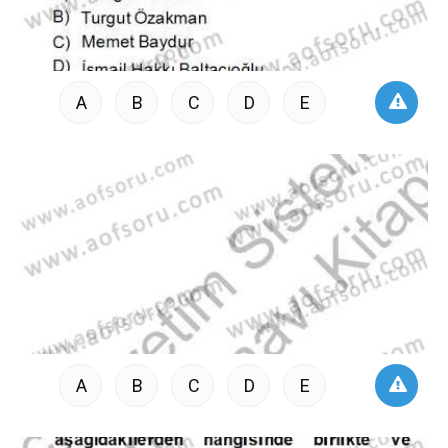
A
B
C
D
E
A
B
C
D
E