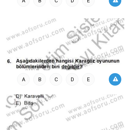
A
B
C
D
E
A
B
C
D
E