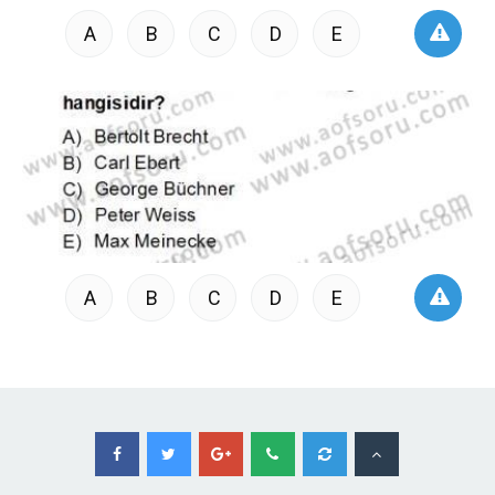
A
B
C
D
E
A
B
C
D
E