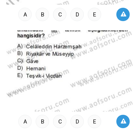
A
B
C
D
E
A
B
C
D
E