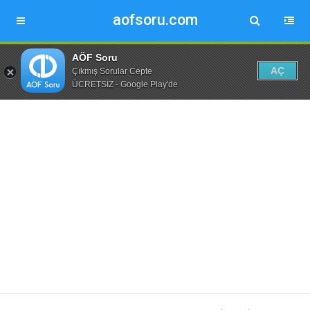
aofsoru.com
AÖF Soru
AÇ
Çıkmış Sorular Cepte
ÜCRETSİZ - Google Play'de