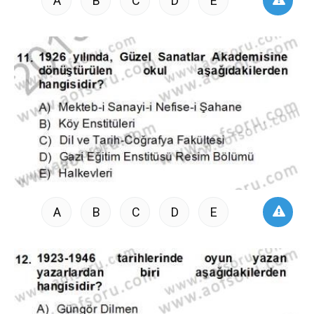
A
B
C
D
E
A
B
C
D
E