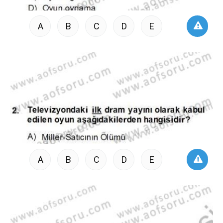
A
B
C
D
E
A
B
C
D
E