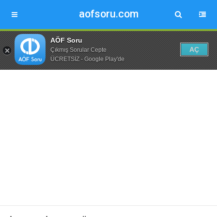
aofsoru.com
AÖF Soru
AÇ
Çıkmış Sorular Cepte
ÜCRETSİZ - Google Play'de