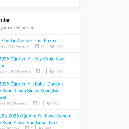
ular
yuru ve Haberleri
 Soruları Gönder Para Kazan!
comment
visibility
mmuz 2026 Perşembe
26
4913
026 Öğretim Yılı Yaz Okulu Kayıt
usu
comment
visibility
aziran 2026 Pazartesi
5
1185
026 Öğretim Yılı Bahar Dönemi
Sonu (Final) Sınavı Sonuçları
ndı!
comment
visibility
ayıs 2026 Pazartesi
3
3335
025-2026 Öğretim Yılı Bahar Dönemi
Sonu Sınavı sorularına itiraz
comment
visibility
ayıs 2026 Salı
2
1487