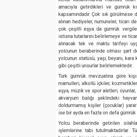
amacıyla getirdikleri ve gümrük 
kapsamındadır. Çok sık görülmese de 
alınan hediyeler, numuneler, ticari d
çok çeşitli eşya da gümrük vergiler
istisna tutarlarını belirlemeye ve tic
alınacak tek ve maktu tarifeyi uyg
yolcunun beraberinde olması şart değ
yolcunun statüsü, yaşı, beyanı, kara k
gibi çeşitli unsurlar belirlemektedir.
Türk gümrük mevzuatına göre kişise
mamulleri, alkollü içkiler, kozmetikle
eşya, müzik ve spor aletleri, oyunlar,
akvaryum balığı şeklindeki hayvanl
doldurmamış kişiler (çocuklar) yarar
ise bir ayda en fazla on defa gümrük 
Yolcu beraberinde getirilen silahl
işlemlerine tabi tutulmaktadırlar.