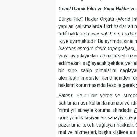
Genel Olarak Fikri ve Sınai Haklar ve 
Dünya Fikrî Haklar Örgütü (World I
yapılan çalışmalarda fikrî haklar alt
telif hakları da
eser sahibinin hakları
ikiye ayırmaktadır. Bu ayrımda sınai 
işaretler, entegre devre topografyası, 
veya uygulayıcıları adına tescili üze
edilmesini sağlayacak şekilde yer a
bir süre sahip olmalarını sağlayan
alenileştirilmesiyle kendiliğinden 
hakların korunmasında tescile gerek 
Patent:
Belirli bir yerde ve süred
satılamaması, kullanılamaması ve ith
Yirmi yıl süreyle koruma altındadır.
F
göre yenilik taşıyan ve sanayiye uygul
pazarlama tekeli sağlayan hakkıdır. 
mal ve hizmetleri, başka kişilere ai