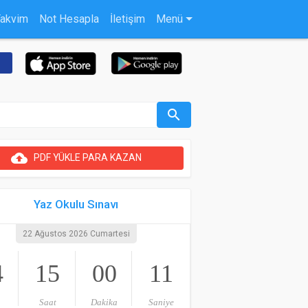
Takvim
Not Hesapla
İletişim
Menü
search
cloud_upload
PDF YÜKLE PARA KAZAN
Yaz Okulu Sınavı
22 Ağustos 2026 Cumartesi
4
15
00
10
Saat
Dakika
Saniye