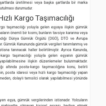
 şartlarda üretilmesi veya başka şartlarda bir marka
tutulması durumudur.
Hızlı Kargo Taşımacılığı
rgo taşımacılığı yoluyla gelen eşyaya ilişkin gümrük
aların önemli bir kısmı, bunların tavsiye kararına veya
dığı Dünya Gümrük Örgütü (DGÖ), DTÖ ve Avrupa
ır. Gümrük Kanununda gümrük vergileri tanımlanmış ve
isna tanınacak haller belirtilmiştir. Ayrıca Kanunda,
-kargo taşımacılığı yoluyla gelen eşyanın gümrük
 yapılabilmesine ilişkin düzenlemeler bulunmaktadır.
ğı altında posta-kargo taşımacılığına konu, belirli
nin, posta idaresi veya hızlı kargo taşımacılığı yapan
meden, dolaylı temsilci olarak yapılabilmesi yönünde
n eşya, gümrük vergilerinden istisnadır. Yolcuların
i mahiyette olmayan kişisel eşyası, hediye etmek