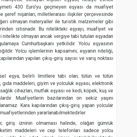
kıymeti 430 Euro’yu geçmeyen eşyası da muafiyet
şeref nişanları, milletlerarası ilişkiler çerçevesinde
eğeri olmayan materyaller ile turistik malzemeler gibi
inden istisnadır. Bu nitelikteki eşyayı, muafiyet ve
ari nitelikte olmayan ancak vergiye tabi tutulan eşyadan
ulamaya Cumhurbaşkanı yetkilidir. Yolcu eşyasının
ildir. Yolcu işlemlerinin kapsamını; eşyanın niteliği,
apılarından yapılan çıkış-giriş sayısı ve varış noktası
l eşya, belirli limitlere tabi olan; tütün ve tütün
r, gıda maddeleri, giyim ve yolculuk eşyası, elektronik
 sağlık cihazları, mutfak eşyası ve kedi, köpek, kuş ve
ardır. Muafiyetlerin bazılarından on sekiz yaşını
lanamaz. Kara kapılarından çıkış-giriş yapan yolcular
muafiyetlerinden yararlanabilmektedirler.
ar, giriş izninin olmaması halinde, olağan gümrük
 Tüketim maddeleri ve cep telefonları sadece yolcu