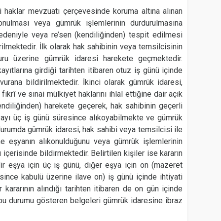
i haklar mevzuatı çerçevesinde koruma altına alınan
ıkonulması veya gümrük işlemlerinin durdurulmasına
edeniyle veya re’sen (kendiliğinden) tespit edilmesi
ilmektedir. İlk olarak hak sahibinin veya temsilcisinin
aşvuru üzerine gümrük idaresi harekete geçmektedir.
yıtlarına girdiği tarihten itibaren otuz iş günü içinde
rana bildirilmektedir. İkinci olarak gümrük idaresi,
krî ve sınai mülkiyet haklarını ihlal ettiğine dair açık
kendiliğinden) harekete geçerek, hak sahibinin geçerli
yayı üç iş günü süresince alıkoyabilmekte ve gümrük
durumda gümrük idaresi, hak sahibi veya temsilcisi ile
e eşyanın alıkonulduğunu veya gümrük işlemlerinin
içerisinde bildirmektedir. Belirtilen kişiler ise kararın
lir eşya için üç iş günü, diğer eşya için on (mazeret
since kabulü üzerine ilave on) iş günü içinde ihtiyati
r kararının alındığı tarihten itibaren de on gün içinde
u durumu gösteren belgeleri gümrük idaresine ibraz