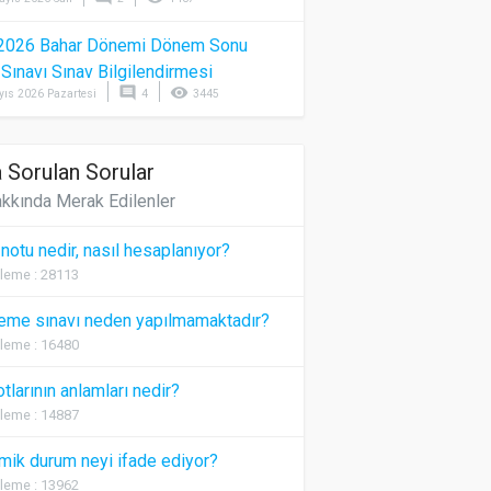
2026 Bahar Dönemi Dönem Sonu
) Sınavı Sınav Bilgilendirmesi
comment
visibility
yıs 2026 Pazartesi
4
3445
 Sorulan Sorular
kkında Merak Edilenler
 notu nedir, nasıl hesaplanıyor?
leme : 28113
eme sınavı neden yapılmamaktadır?
leme : 16480
otlarının anlamları nedir?
leme : 14887
ik durum neyi ifade ediyor?
leme : 13962