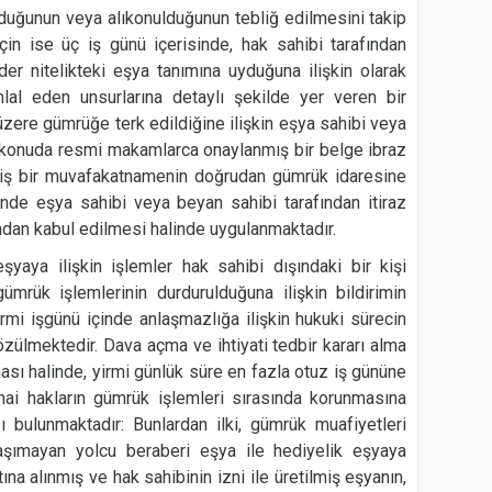
duğunun veya alıkonulduğunun tebliğ edilmesini takip
çin ise üç iş günü içerisinde, hak sahibi tarafından
eder nitelikteki eşya tanımına uyduğuna ilişkin olarak
ihlal eden unsurlarına detaylı şekilde yer veren bir
zere gümrüğe terk edildiğine ilişkin eşya sahibi veya
u konuda resmi makamlarca onaylanmış bir belge ibraz
miş bir muvafakatnamenin doğrudan gümrük idaresine
inde eşya sahibi veya beyan sahibi tarafından itiraz
dan kabul edilmesi halinde uygulanmaktadır.
eşyaya ilişkin işlemler hak sahibi dışındaki bir kişi
gümrük işlemlerinin durdurulduğuna ilişkin bildirimin
yirmi işgünü içinde anlaşmazlığa ilişkin hukuki sürecin
zülmektedir. Dava açma ve ihtiyati tedbir kararı alma
ması halinde, yirmi günlük süre en fazla otuz iş gününe
ınai hakların gümrük işlemleri sırasında korunmasına
ası bulunmaktadır: Bunlardan ilki, gümrük muafiyetleri
taşımayan yolcu beraberi eşya ile hediyelik eşyaya
ltına alınmış ve hak sahibinin izni ile üretilmiş eşyanın,