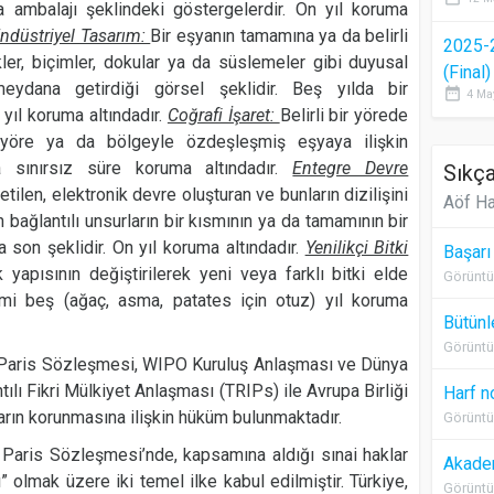
a ambalajı şeklindeki göstergelerdir. On yıl koruma
ndüstriyel Tasarım:
Bir eşyanın tamamına ya da belirli
2025-
enkler, biçimler, dokular ya da süslemeler gibi duyusal
(Final
 meydana getirdiği görsel şeklidir. Beş yılda bir
date_range
4 Ma
yıl koruma altındadır.
Coğrafi İşaret:
Belirli bir yörede
öre ya da bölgeyle özdeşleşmiş eşyaya ilişkin
la sınırsız süre koruma altındadır.
Entegre Devre
Sıkça
etilen, elektronik devre oluşturan ve bunların dizilişini
Aöf Ha
 bağlantılı unsurların bir kısmının ya da tamamının bir
 son şeklidir. On yıl koruma altındadır.
Yenilikçi Bitki
Başarı
k yapısının değiştirilerek yeni veya farklı bitki elde
Görüntü
irmi beş (ağaç, asma, patates için otuz) yıl koruma
Bütünl
Görüntü
n Paris Sözleşmesi, WIPO Kuruluş Anlaşması ve Dünya
ılı Fikri Mülkiyet Anlaşması (TRIPs) ile Avrupa Birliği
Harf n
ların korunmasına ilişkin hüküm bulunmaktadır.
Görüntü
 Paris Sözleşmesi’nde, kapsamına aldığı sınai haklar
Akadem
” olmak üzere iki temel ilke kabul edilmiştir. Türkiye,
Görüntü