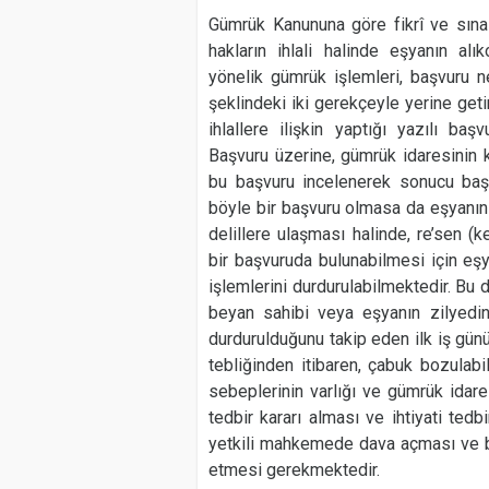
Gümrük Kanununa göre fikrî ve sına
hakların ihlali halinde eşyanın al
yönelik gümrük işlemleri, başvuru n
şeklindeki iki gerekçeyle yerine getir
ihlallere ilişkin yaptığı yazılı b
Başvuru üzerine, gümrük idaresinin ka
bu başvuru incelenerek sonucu başvu
böyle bir başvuru olmasa da eşyanın fi
delillere ulaşması halinde, re’sen (
bir başvuruda bulunabilmesi için eş
işlemlerini durdurulabilmektedir. Bu 
beyan sahibi veya eşyanın zilyedin
durdurulduğunu takip eden ilk iş günü 
tebliğinden itibaren, çabuk bozulabi
sebeplerinin varlığı ve gümrük idare
tedbir kararı alması ve ihtiyati tedbi
yetkili mahkemede dava açması ve b
etmesi gerekmektedir.