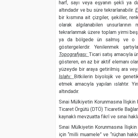
harf, sayı veya eşyanın şekli ya d
altındadır ve bu süre tekrarlanabilir.
E
bir kısmına ait çizgiler, şekiller, r
olarak algılanabilen unsurlarının
tekrarlanmak üzere toplam yirmi beş 
ya da bölgede ün salmış ve o y
göstergelerdir. Yenilenmek şartıy
Topografyası:
Ticari satış amacıyla ür
gösteren, en az bir aktif elemanı olan
yüzeyde bir araya getirilmiş ara veya
Islahı:
Bitkilerin biyolojik ve geneti
etmek amacıyla yapılan ıslahtır. Y
altındadır.
Sınai Mülkiyetin Korunmasına İlişki
Ticaret Örgütü (DTÖ) Ticaretle Bağlant
kaynaklı mevzuatta fikrî ve sınai hak
Sınai Mülkiyetin Korunmasına İlişkin
için “milli muamele” ve “rüçhan hakkı