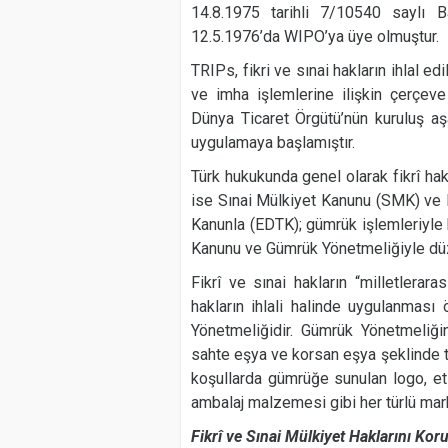
14.8.1975 tarihli 7/10540 saylı B
12.5.1976’da WIPO’ya üye olmuştur.
TRIPs, fikri ve sınai hakların ihlal 
ve imha işlemlerine ilişkin çerçeve
Dünya Ticaret Örgütü’nün kuruluş a
uygulamaya başlamıştır.
Türk hukukunda genel olarak fikrî hak
ise Sınai Mülkiyet Kanunu (SMK) ve
Kanunla (EDTK); gümrük işlemleriyle b
Kanunu ve Gümrük Yönetmeliğiyle düz
Fikrî ve sınai hakların “milletlerar
hakların ihlali halinde uygulanmas
Yönetmeliğidir. Gümrük Yönetmeliğind
sahte eşya ve korsan eşya şeklinde ta
koşullarda gümrüğe sunulan logo, etik
ambalaj malzemesi gibi her türlü mar
Fikrî ve Sınai Mülkiyet Haklarını Ko