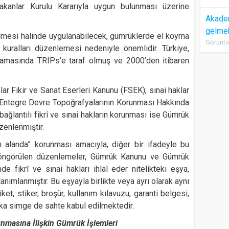
akanlar Kurulu Kararıyla uygun bulunması üzerine
Akadem
gelme
edilmesi halinde uygulanabilecek, gümrüklerde el koyma
Görüntü
 kuralları düzenlemesi nedeniyle önemlidir. Türkiye,
şamasında TRIPs’e taraf olmuş ve 2000’den itibaren
lar Fikir ve Sanat Eserleri Kanunu (FSEK); sınai haklar
 Entegre Devre Topoğrafyalarının Korunması Hakkında
ağlantılı fikrî ve sınai hakların korunması ise Gümrük
enlenmiştir.
ası alanda” korunması amacıyla, diğer bir ifadeyle bu
ı öngörülen düzenlemeler, Gümrük Kanunu ve Gümrük
e fikrî ve sınai hakları ihlal eder nitelikteki eşya,
nımlanmıştır. Bu eşyayla birlikte veya ayrı olarak aynı
et, stiker, broşür, kullanım kılavuzu, garanti belgesi,
ka simge de sahte kabul edilmektedir.
runmasına İlişkin Gümrük İşlemleri