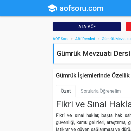
school
aofsoru.com
ATA-AÖF
AÖF Soru
Aöf Dersleri
Gümrük Mevzuatı
Gümrük Mevzuatı Dersi 
Gümrük İşlemlerinde Özellik
Özet
Sorularla Öğrenelim
Fikri ve Sınai Hak
Fikrî ve sınai haklar, başta hak s
güvenliği, kamu gelirleri, araştırma, 
istikrar ve güven sağlanması ve dürüst