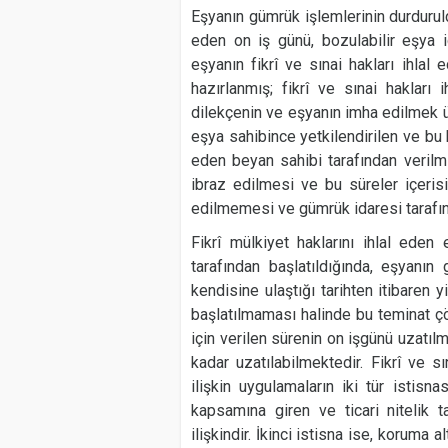
Eşyanın gümrük işlemlerinin durdurul
eden on iş günü, bozulabilir eşya i
eşyanın fikrî ve sınai hakları ihlal 
hazırlanmış; fikrî ve sınai hakları 
dilekçenin ve eşyanın imha edilmek ü
eşya sahibince yetkilendirilen ve b
eden beyan sahibi tarafından veril
ibraz edilmesi ve bu süreler içeris
edilmemesi ve gümrük idaresi tarafın
Fikrî mülkiyet haklarını ihlal eden 
tarafından başlatıldığında, eşyanın 
kendisine ulaştığı tarihten itibaren 
başlatılmaması halinde bu teminat çö
için verilen sürenin on işgünü uzatıl
kadar uzatılabilmektedir. Fikrî ve s
ilişkin uygulamaların iki tür istisn
kapsamına giren ve ticari nitelik 
ilişkindir. İkinci istisna ise, koruma a