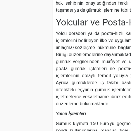
hak sahibinin onayladığından farklı
taşıması ya da gümrük işlemine tabi 
Yolcular ve Posta-
Yolcu beraberi ya da posta-hızlı ka
işlemlerini belirleyen ilke ve uygulam
anlaşma/sözleşme hükmüne bağlan
Birliği düzenlemelerine dayanmaktad
gümrük vergilerinden muafiyet ve ist
posta gümrük işlemleri ile posta
işlemlerinin dolaylı temsil yoluyla
Ayrıca gümrüklerde iş takibi başlı
nitelikteki eşyanın gümrük işlemleri
işletmelerce vekaletname ibraz edil
düzenleme bulunmaktadır.
Yolcu İşlemleri
Gümrük kıymeti 150 Euro’yu geçmeye
kendi kullanımlarına mahsus ticar