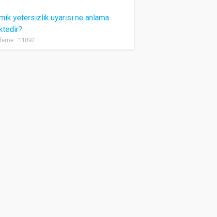
ik yetersizlik uyarısı ne anlama
ktedir?
leme : 11892