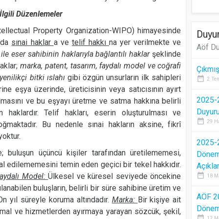
İlgili Düzenlemeler
ntellectual Property Organization-WIPO) himayesinde
Duyur
ında
sınai haklar
a ve
telif hakkı
na yer verilmekte ve
Aöf Du
 ile eser sahibinin haklarıyla bağlantılı haklar
şeklinde
haklar;
marka, patent, tasarım, faydalı model ve coğrafi
Çıkmış
yenilikçi bitki ıslahı
gibi özgün unsurların ilk sahipleri
date_range
2 Te
rine eşya üzerinde, üreticisinin veya satıcısının ayırt
2025-2
lmasını ve bu eşyayı üretme ve satma hakkına belirli
Duyur
 haklardır. Telif hakları, eserin oluşturulması ve
date_range
29 H
doğmaktadır. Bu nedenle sınai hakların aksine, fikrî
yoktur.
2025-2
e; buluşun üçüncü kişiler tarafından üretilememesi,
Dönem 
al edilememesini temin eden geçici bir tekel hakkıdır.
Açıkla
date_range
aydalı Model:
Ülkesel ve küresel seviyede öncekine
18 M
anabilen buluşların, belirli bir süre sahibine üretim ve
AÖF 2
On yıl süreyle koruma altındadır.
Marka:
Bir kişiye ait
Dönem 
t mal ve hizmetlerden ayırmaya yarayan sözcük, şekil,
date_range
12 M