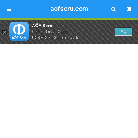
aofsoru.com
AÖF Soru
AÇ
Çıkmış Sorular Cepte
ÜCRETSİZ - Google Play'de