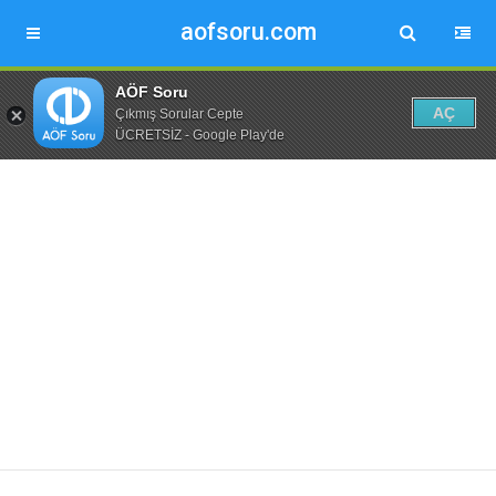
aofsoru.com
AÖF Soru
AÇ
Çıkmış Sorular Cepte
ÜCRETSİZ - Google Play'de