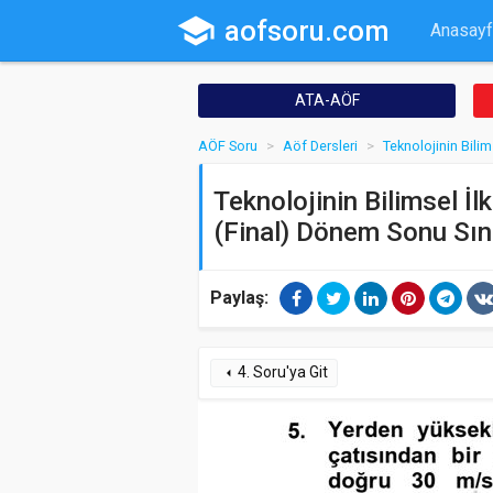
school
aofsoru.com
Anasayf
ATA-AÖF
AÖF Soru
Aöf Dersleri
Teknolojinin Bilims
Teknolojinin Bilimsel İl
(Final) Dönem Sonu Sın
Paylaş:
4. Soru'ya Git
arrow_left