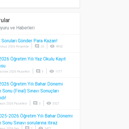
ular
yuru ve Haberleri
 Soruları Gönder Para Kazan!
comment
visibility
mmuz 2026 Perşembe
26
4902
026 Öğretim Yılı Yaz Okulu Kayıt
usu
comment
visibility
aziran 2026 Pazartesi
5
1177
026 Öğretim Yılı Bahar Dönemi
Sonu (Final) Sınavı Sonuçları
ndı!
comment
visibility
ayıs 2026 Pazartesi
3
3327
025-2026 Öğretim Yılı Bahar Dönemi
Sonu Sınavı sorularına itiraz
comment
visibility
ayıs 2026 Salı
2
1477