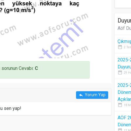
Duyur
Aöf Du
Çıkmış
date_range
2 Te
2025-2
Duyur
 sorunun Cevabı:
C
date_range
29 H
2025-2
Dönem 
Yorum Yap
reply
Açıkla
date_range
18 M
mu sen yap!
AÖF 2
Dönem 
date_range
12 M