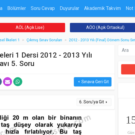
a
Bölümler
Soru Cevap
Duyurular
Akademik Takvim
Not
AÖL (Açık Lise)
AÖO (Açık Ortaokul)
el İlkeleri 1
Çıkmış Sınav Soruları
2012 - 2013 Yılı (Final) Dönem Sonu Sı
keleri 1 Dersi 2012 - 2013 Yılı
avı 5. Soru
Sınava Geri Git
arrow_left
6. Soru'ya Git
arrow_right
1
Gün