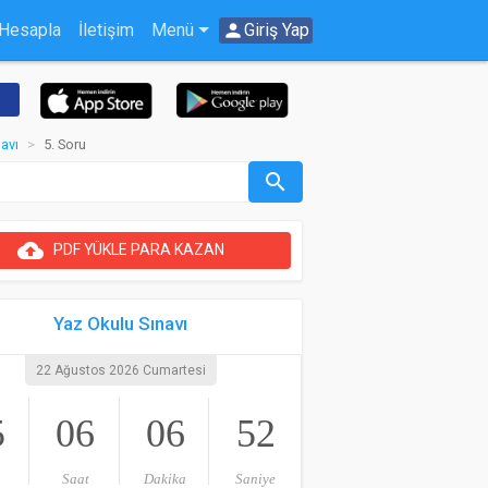
 Hesapla
İletişim
Menü
person
Giriş Yap
navı
5. Soru
search
cloud_upload
PDF YÜKLE PARA KAZAN
Yaz Okulu Sınavı
22 Ağustos 2026 Cumartesi
5
06
06
52
Saat
Dakika
Saniye