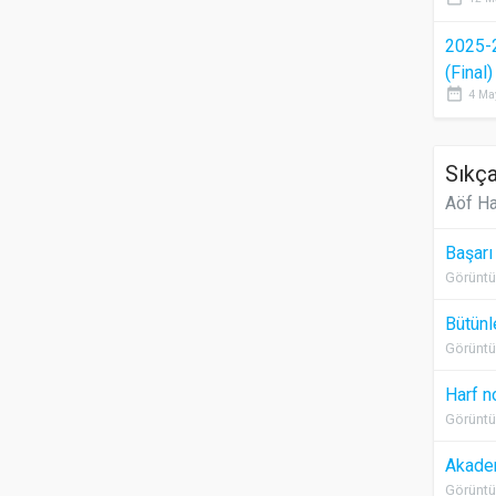
2025-
(Final
date_range
4 Ma
Sıkça
Aöf Ha
Başarı
Görüntü
Bütünl
Görüntü
Harf n
Görüntü
Akadem
Görüntü