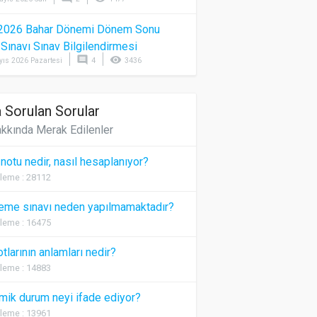
2026 Bahar Dönemi Dönem Sonu
) Sınavı Sınav Bilgilendirmesi
comment
visibility
yıs 2026 Pazartesi
4
3436
 Sorulan Sorular
kkında Merak Edilenler
 notu nedir, nasıl hesaplanıyor?
leme : 28112
eme sınavı neden yapılmamaktadır?
leme : 16475
otlarının anlamları nedir?
leme : 14883
ik durum neyi ifade ediyor?
leme : 13961