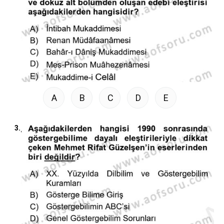
A
B
C
D
E
3.