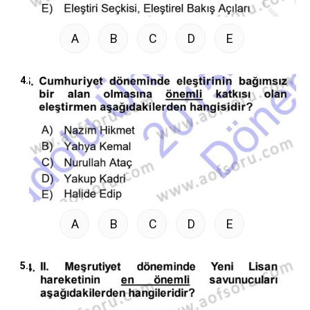
A
B
C
D
E
4.
A
B
C
D
E
5.