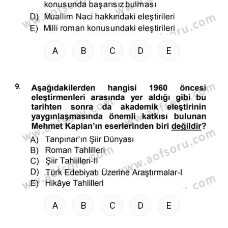
A
B
C
D
E
9.
A
B
C
D
E