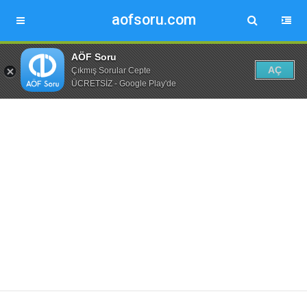
aofsoru.com
AÖF Soru
AÇ
Çıkmış Sorular Cepte
ÜCRETSİZ - Google Play'de