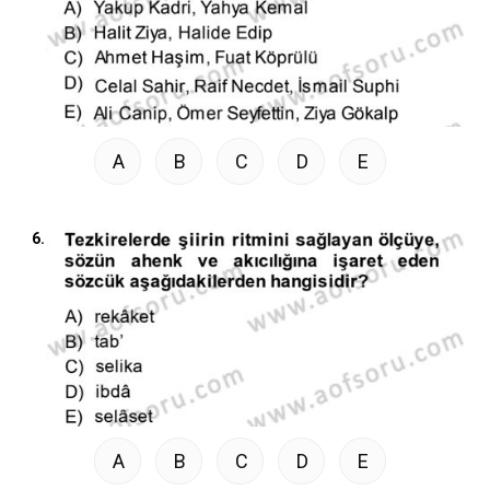
A
B
C
D
E
6.
A
B
C
D
E