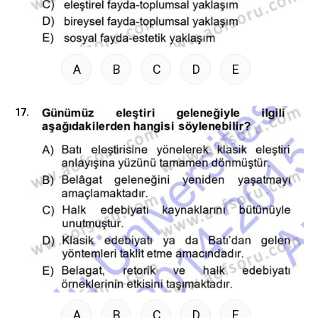
A
B
C
D
E
17.
A
B
C
D
E