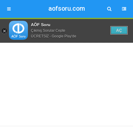
aofsoru.com
AÖF Soru
AÇ
Çıkmış Sorular Cepte
ÜCRETSİZ - Google Play'de