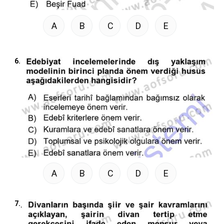
A
B
C
D
E
6.
A
B
C
D
E
7.