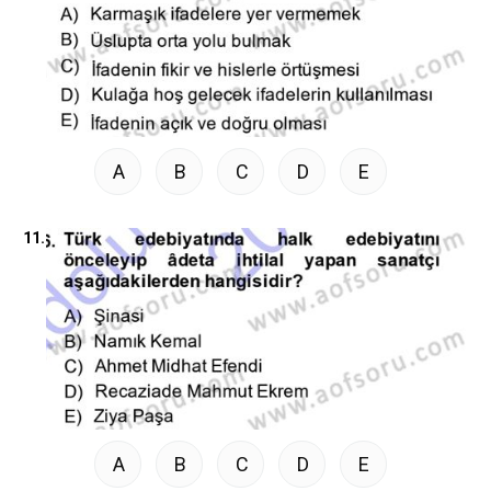
A
B
C
D
E
11.
A
B
C
D
E