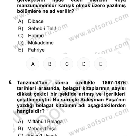
A
B
C
D
E
8.