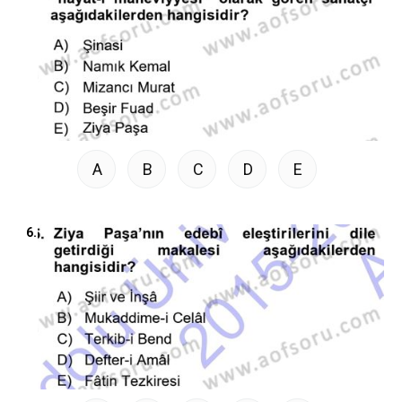
A
B
C
D
E
6.