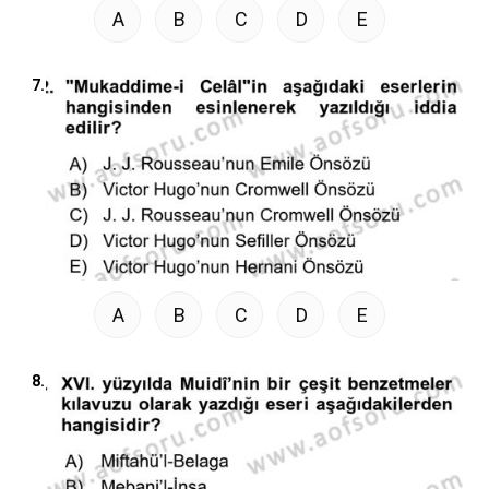
A
B
C
D
E
7.
A
B
C
D
E
8.