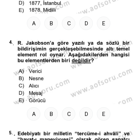
A
B
C
D
E
4.
A
B
C
D
E
5.