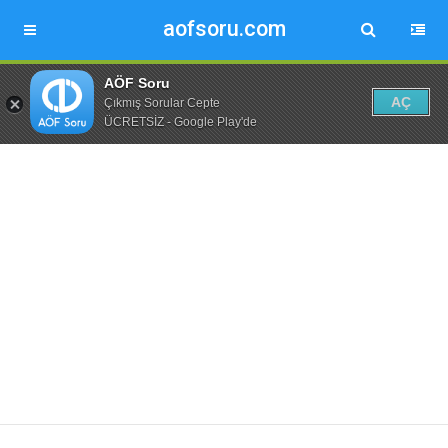
aofsoru.com
AÖF Soru
AÇ
Çıkmış Sorular Cepte
ÜCRETSİZ - Google Play'de