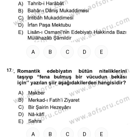
A
B
C
D
E
17.
A
B
C
D
E