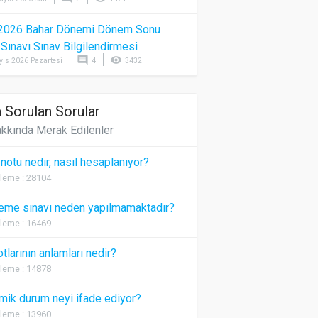
2026 Bahar Dönemi Dönem Sonu
) Sınavı Sınav Bilgilendirmesi
comment
visibility
yıs 2026 Pazartesi
4
3432
 Sorulan Sorular
kkında Merak Edilenler
 notu nedir, nasıl hesaplanıyor?
leme : 28104
eme sınavı neden yapılmamaktadır?
leme : 16469
otlarının anlamları nedir?
leme : 14878
ik durum neyi ifade ediyor?
leme : 13960