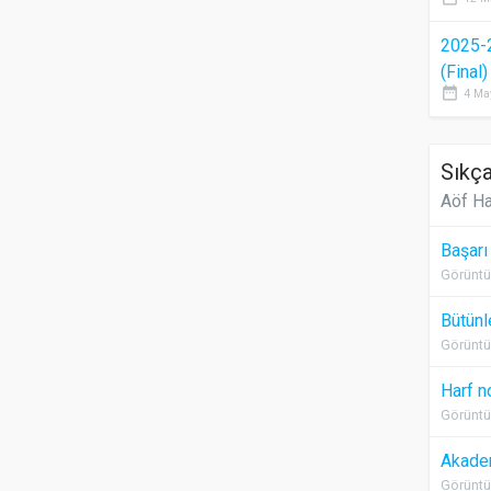
2025-
(Final
date_range
4 Ma
Sıkça
Aöf Ha
Başarı
Görüntü
Bütünl
Görüntü
Harf n
Görüntü
Akadem
Görüntü