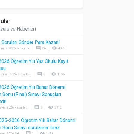
ular
yuru ve Haberleri
 Soruları Gönder Para Kazan!
comment
visibility
mmuz 2026 Perşembe
26
4883
026 Öğretim Yılı Yaz Okulu Kayıt
usu
comment
visibility
aziran 2026 Pazartesi
5
1156
026 Öğretim Yılı Bahar Dönemi
Sonu (Final) Sınavı Sonuçları
ndı!
comment
visibility
ayıs 2026 Pazartesi
3
3312
025-2026 Öğretim Yılı Bahar Dönemi
Sonu Sınavı sorularına itiraz
comment
visibility
ayıs 2026 Salı
2
1471