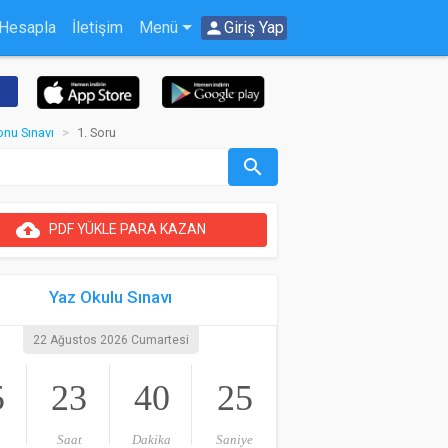
 Hesapla
İletişim
Menü
person
Giriş Yap
onu Sınavı
1. Soru
search
cloud_upload
PDF YÜKLE PARA KAZAN
Yaz Okulu Sınavı
22 Ağustos 2026 Cumartesi
5
23
40
25
Saat
Dakika
Saniye