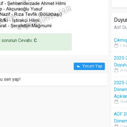
Duyur
Aöf Du
Çıkmış
 sorunun Cevabı:
C
date_range
2 Te
2025-2
Duyur
Yorum Yap
reply
date_range
29 H
mu sen yap!
2025-2
Dönem 
Açıkla
date_range
18 M
AÖF 2
Dönem 
date_range
12 M