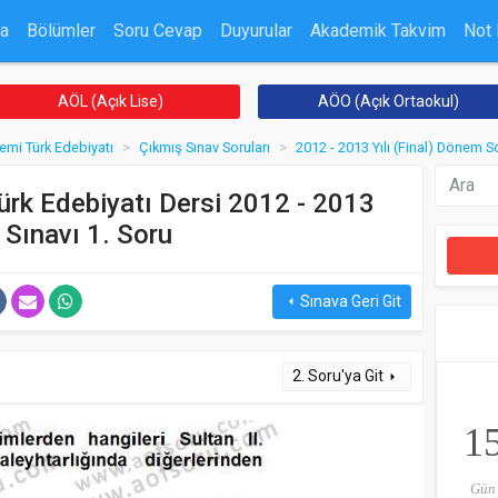
a
Bölümler
Soru Cevap
Duyurular
Akademik Takvim
Not
AÖL (Açık Lise)
AÖO (Açık Ortaokul)
emi Türk Edebiyatı
Çıkmış Sınav Soruları
2012 - 2013 Yılı (Final) Dönem S
ürk Edebiyatı Dersi 2012 - 2013
 Sınavı 1. Soru
Sınava Geri Git
arrow_left
2. Soru'ya Git
arrow_right
1
Gün