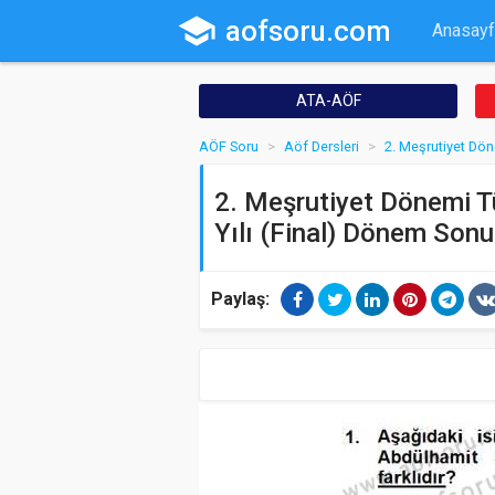
school
aofsoru.com
Anasayf
ATA-AÖF
AÖF Soru
Aöf Dersleri
2. Meşrutiyet Dön
2. Meşrutiyet Dönemi T
Yılı (Final) Dönem Sonu
Paylaş: