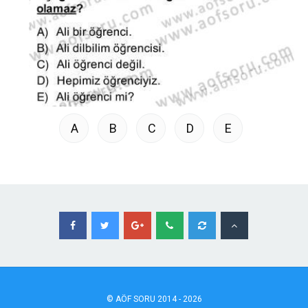
A
B
C
D
E
©
AÖF
SORU 2014 - 2026