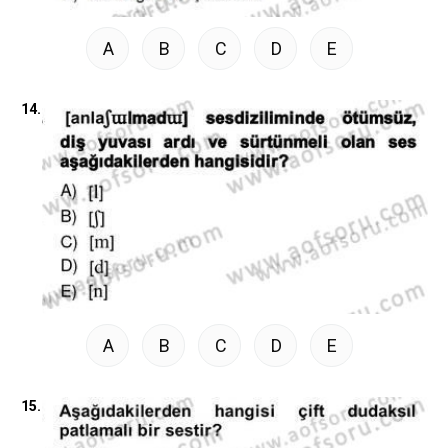
A
B
C
D
E
14.
A
B
C
D
E
15.