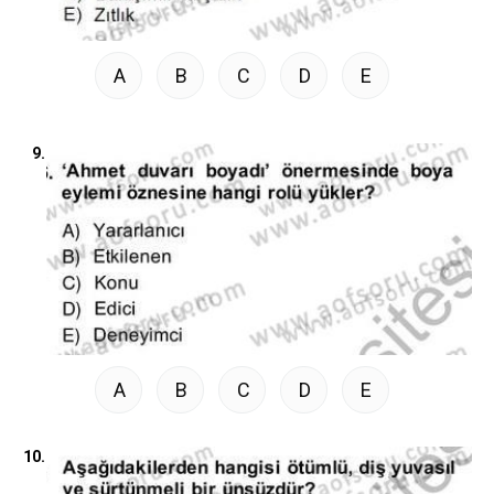
A
B
C
D
E
9.
A
B
C
D
E
10.