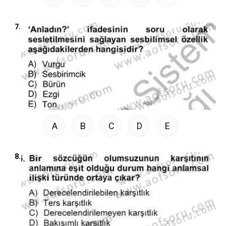
7.
A
B
C
D
E
8.