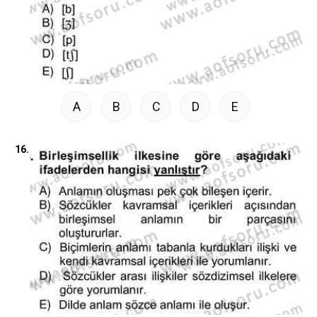
A
B
C
D
E
16.