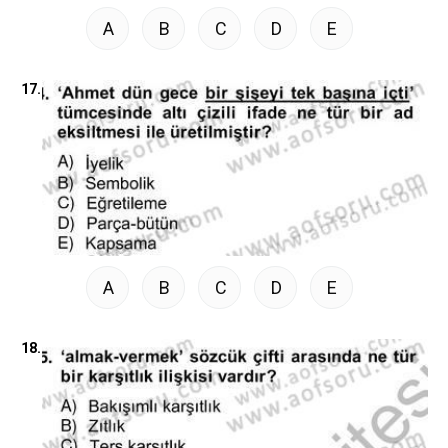
A
B
C
D
E
17.
A
B
C
D
E
18.