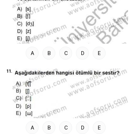
A
B
C
D
E
11.
A
B
C
D
E