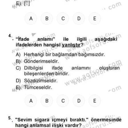
A
B
C
D
E
4.
A
B
C
D
E
5.