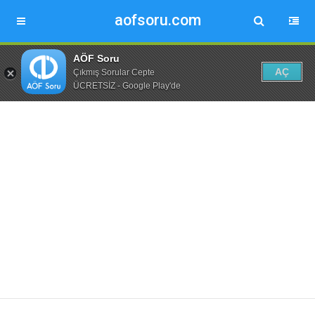
aofsoru.com
AÖF Soru
AÇ
Çıkmış Sorular Cepte
ÜCRETSİZ - Google Play'de