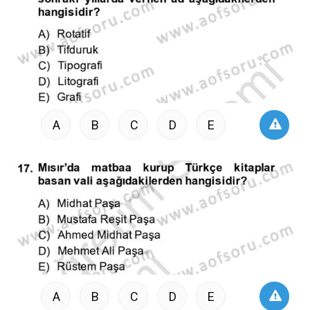
A
B
C
D
E
A
B
C
D
E