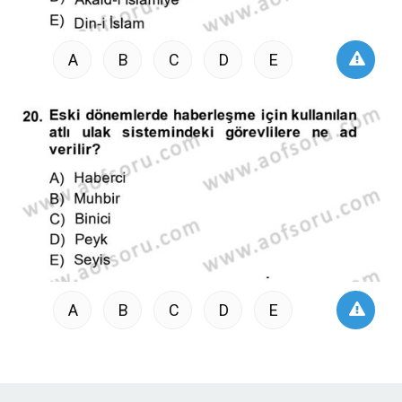
A
B
C
D
E
A
B
C
D
E