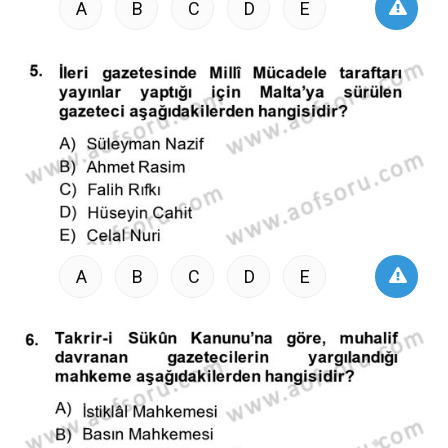
A
B
C
D
E
A
B
C
D
E