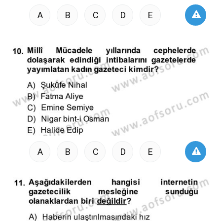
A
B
C
D
E
A
B
C
D
E