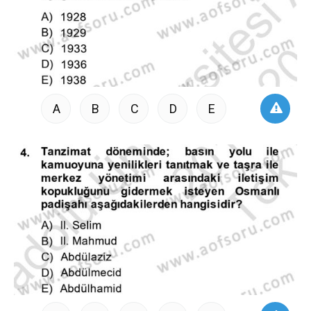
A
B
C
D
E