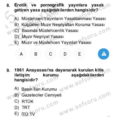
A
B
C
D
E