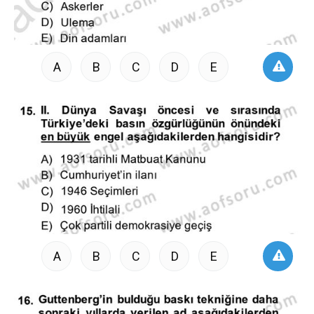
A
B
C
D
E
A
B
C
D
E