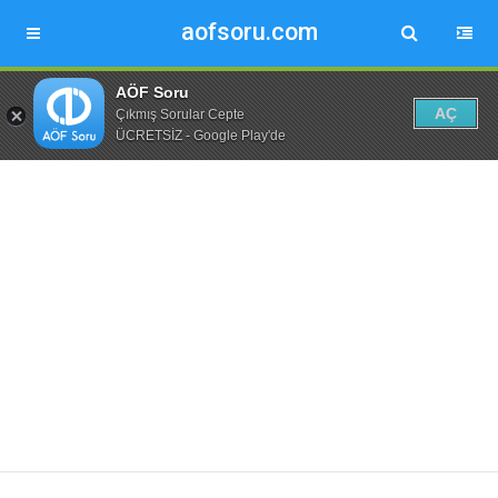
aofsoru.com
AÖF Soru
AÇ
Çıkmış Sorular Cepte
ÜCRETSİZ - Google Play'de