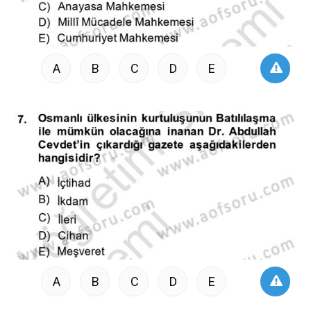
A
B
C
D
E
A
B
C
D
E