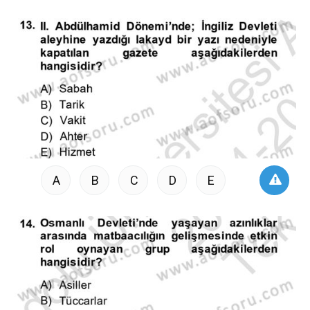
A
B
C
D
E