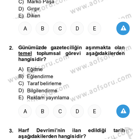
A
B
C
D
E
A
B
C
D
E