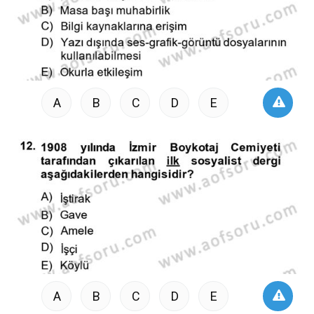
A
B
C
D
E
A
B
C
D
E