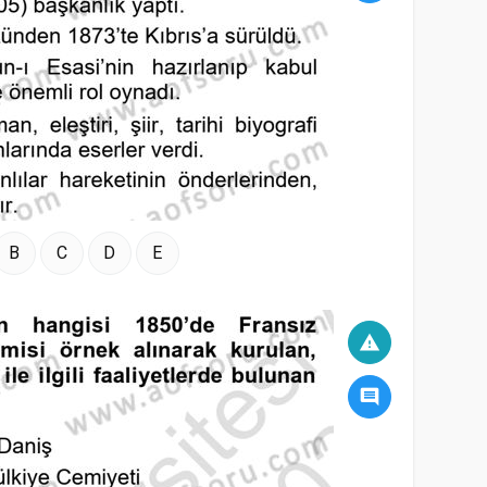
B
C
D
E
warning
comment