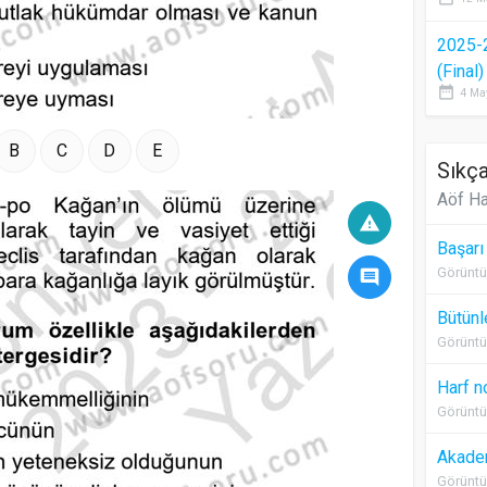
2025-
(Final
date_range
4 Ma
B
C
D
E
Sıkça
Aöf Ha
warning
Başarı
Görüntü
comment
Bütünl
Görüntü
Harf n
Görüntü
Akadem
Görüntü