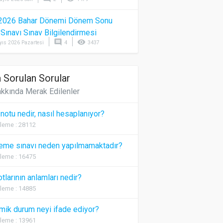
2026 Bahar Dönemi Dönem Sonu
) Sınavı Sınav Bilgilendirmesi
comment
visibility
yıs 2026 Pazartesi
4
3437
 Sorulan Sorular
kkında Merak Edilenler
 notu nedir, nasıl hesaplanıyor?
leme : 28112
eme sınavı neden yapılmamaktadır?
leme : 16475
otlarının anlamları nedir?
leme : 14885
ik durum neyi ifade ediyor?
leme : 13961