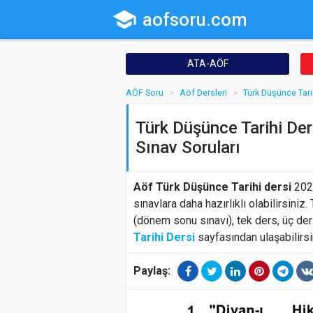
school
aofsoru.com
ATA-AÖF
AÖF Soru
Aöf Dersleri
Türk Düşünce Tari
Türk Düşünce Tarihi Der
Sınav Soruları
Aöf Türk Düşünce Tarihi dersi
2023
sınavlara daha hazırlıklı olabilirsiniz.
(dönem sonu sınavı), tek ders, üç de
Tarihi Dersi
sayfasından ulaşabilirsi
Paylaş: