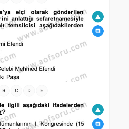
warning
comment
B
C
D
E
warning
comment