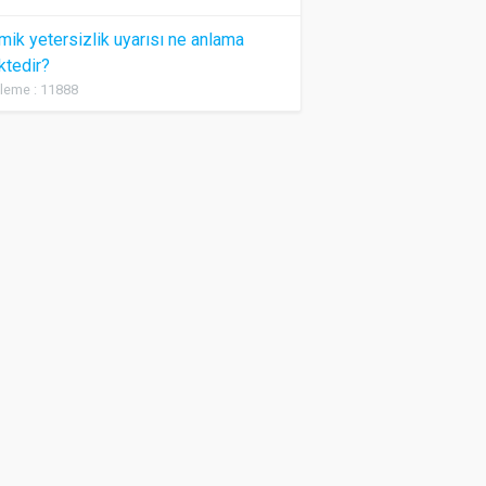
ik yetersizlik uyarısı ne anlama
ktedir?
leme : 11888