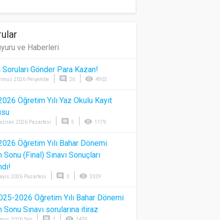
ular
yuru ve Haberleri
 Soruları Gönder Para Kazan!
comment
visibility
mmuz 2026 Perşembe
26
4902
026 Öğretim Yılı Yaz Okulu Kayıt
usu
comment
visibility
aziran 2026 Pazartesi
5
1179
026 Öğretim Yılı Bahar Dönemi
Sonu (Final) Sınavı Sonuçları
ndı!
comment
visibility
ayıs 2026 Pazartesi
3
3329
025-2026 Öğretim Yılı Bahar Dönemi
Sonu Sınavı sorularına itiraz
comment
visibility
ayıs 2026 Salı
2
1479