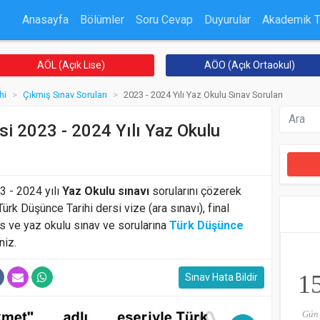
Anasayfa
Bölümler
Soru Cevap
Duyurular
Akademik 
AÖL (Açık Lise)
AÖO (Açık Ortaokul)
hi
Çıkmış Sınav Soruları
2023 - 2024 Yılı Yaz Okulu Sınav Soruları
si 2023 - 2024 Yılı Yaz Okulu
 - 2024 yılı
Yaz Okulu sınavı
sorularını çözerek
 Türk Düşünce Tarihi dersi vize (ara sınavı), final
rs ve yaz okulu sınav ve sorularına
Türk Düşünce
niz.
1
Sınav Hata Bildir
Gün