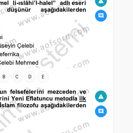
warning
comment
B
C
D
E
warning
comment