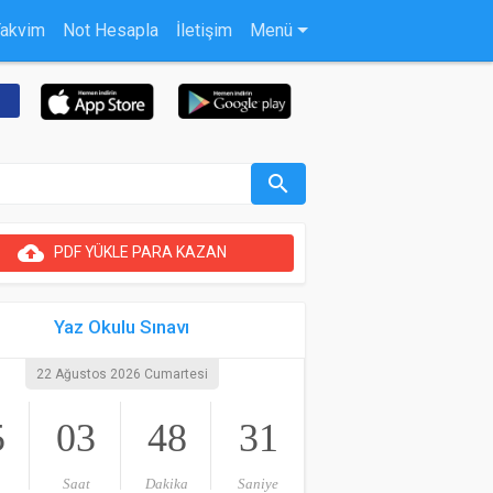
Takvim
Not Hesapla
İletişim
Menü
search
cloud_upload
PDF YÜKLE PARA KAZAN
Yaz Okulu Sınavı
22 Ağustos 2026 Cumartesi
5
03
48
30
Saat
Dakika
Saniye