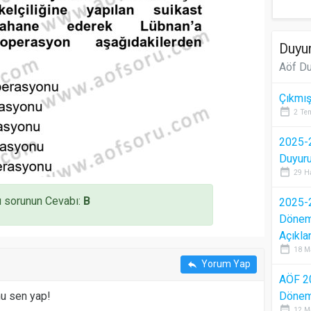
Duyur
Aöf Du
Çıkmış
date_range
2 Te
2025-2
Duyur
date_range
29 H
 sorunun Cevabı:
B
2025-2
Dönem 
Açıkla
date_range
18 M
Yorum Yap
reply
AÖF 2
mu sen yap!
Dönem 
date_range
12 M