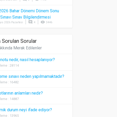
2026 Bahar Dönemi Dönem Sonu
) Sınavı Sınav Bilgilendirmesi
comment
visibility
yıs 2026 Pazartesi
4
3446
 Sorulan Sorular
kkında Merak Edilenler
 notu nedir, nasıl hesaplanıyor?
leme : 28114
eme sınavı neden yapılmamaktadır?
leme : 16482
otlarının anlamları nedir?
leme : 14887
ik durum neyi ifade ediyor?
leme : 13965