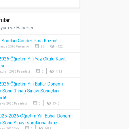
ular
yuru ve Haberleri
 Soruları Gönder Para Kazan!
comment
visibility
mmuz 2026 Perşembe
26
4922
026 Öğretim Yılı Yaz Okulu Kayıt
usu
comment
visibility
aziran 2026 Pazartesi
5
1192
026 Öğretim Yılı Bahar Dönemi
Sonu (Final) Sınavı Sonuçları
ndı!
comment
visibility
ayıs 2026 Pazartesi
3
3340
025-2026 Öğretim Yılı Bahar Dönemi
Sonu Sınavı sorularına itiraz
comment
visibility
ayıs 2026 Salı
2
1492