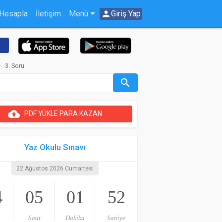
 Hesapla
İletişim
Menü
person
Giriş Yap
3. Soru
search
cloud_upload
PDF YÜKLE PARA KAZAN
Yaz Okulu Sınavı
22 Ağustos 2026 Cumartesi
4
05
01
52
Saat
Dakika
Saniye