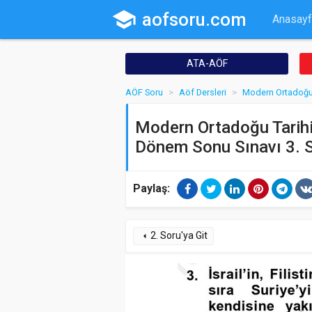
school
aofsoru.com
Anasayf
ATA-AÖF
AÖF Soru
Aöf Dersleri
Modern Ortadoğu 
Modern Ortadoğu Tarihi 
Dönem Sonu Sınavı 3. 
Paylaş:
2. Soru'ya Git
arrow_left