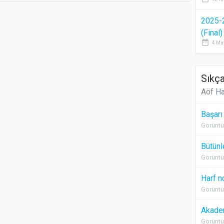
2025-
(Final
date_range
4 Ma
Sıkça
Aöf Ha
Başarı
Görüntü
Bütünl
Görüntü
Harf n
Görüntü
Akadem
Görüntü