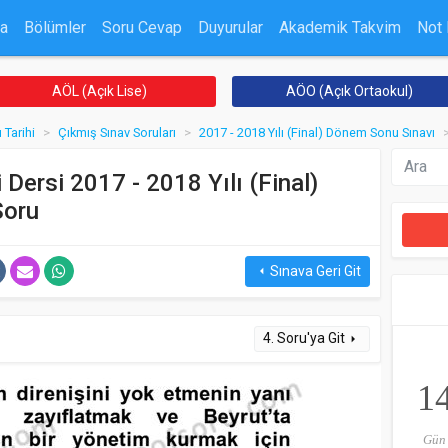
a
Bölümler
Soru Cevap
Duyurular
Akademik Takvim
Not
AÖL (Açık Lise)
AÖO (Açık Ortaokul)
Tarihi
Çıkmış Sınav Soruları
2017 - 2018 Yılı (Final) Dönem Sonu Sınavı
Dersi 2017 - 2018 Yılı (Final)
Soru
Sınava Geri Git
arrow_left
4. Soru'ya Git
arrow_right
1
Gün