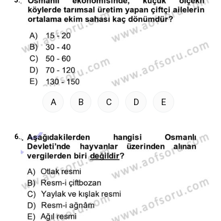
A
B
C
D
E
6.