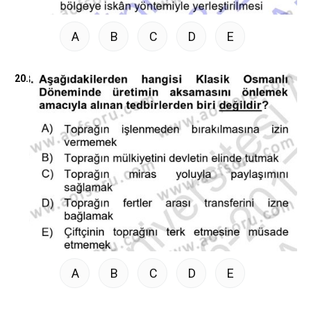
A
B
C
D
E
20.
A
B
C
D
E