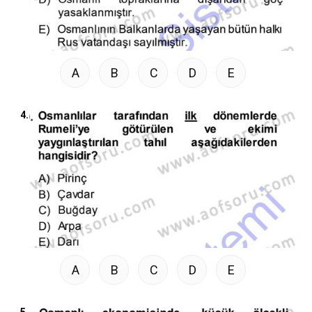
A
B
C
D
E
4.
A
B
C
D
E
5.