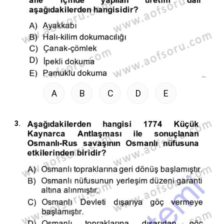
A
B
C
D
E
3.