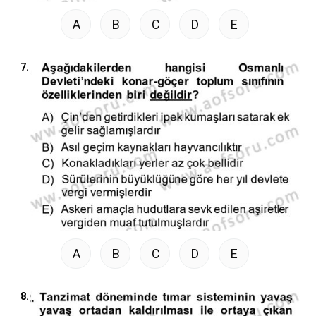
A
B
C
D
E
7.
A
B
C
D
E
8.