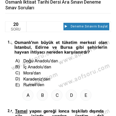
Osmanlı İktisat Tarihi Dersi Ara Sınavı Deneme
Sınav Soruları
20
Deneme Sınavını Başlat
SORU
1.
A
B
C
D
E
2.