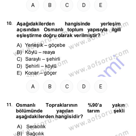
A
B
C
D
E
10.
A
B
C
D
E
11.