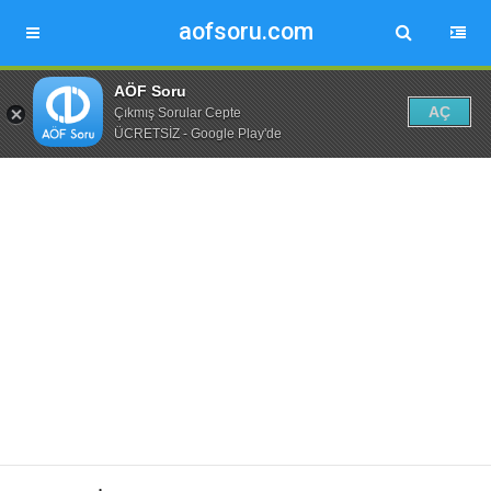
aofsoru.com
AÖF Soru
AÇ
Çıkmış Sorular Cepte
ÜCRETSİZ - Google Play'de