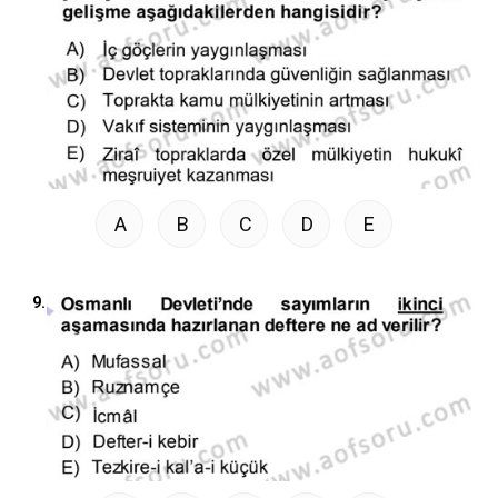
A
B
C
D
E
9.