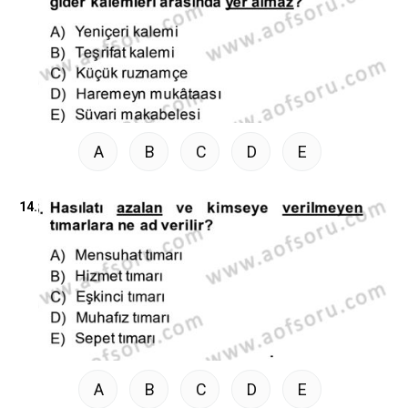
A
B
C
D
E
14.
A
B
C
D
E