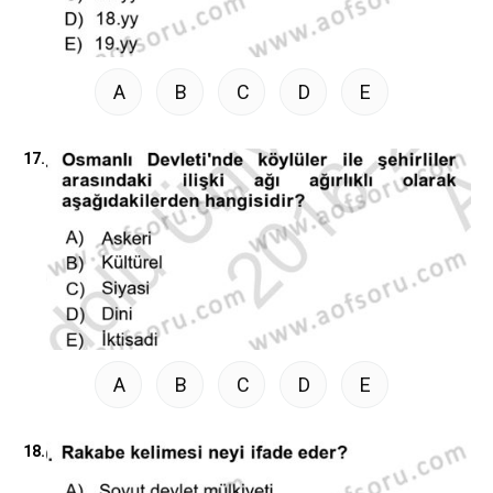
A
B
C
D
E
17.
A
B
C
D
E
18.