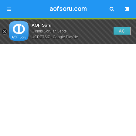
aofsoru.com
AÖF Soru
AÇ
Çıkmış Sorular Cepte
ÜCRETSİZ - Google Play'de