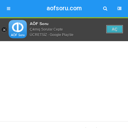
aofsoru.com
AÖF Soru
AÇ
Çıkmış Sorular Cepte
ÜCRETSİZ - Google Play'de