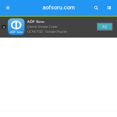
aofsoru.com
AÖF Soru
AÇ
Çıkmış Sorular Cepte
ÜCRETSİZ - Google Play'de