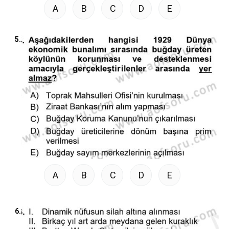
A
B
C
D
E
5.
A
B
C
D
E
6.