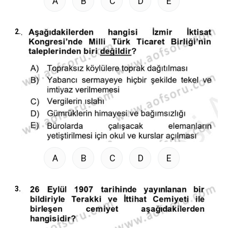
A
B
C
D
E
2.
A
B
C
D
E
3.