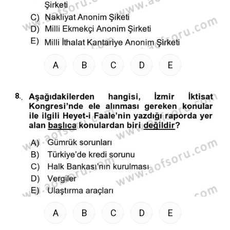
A
B
C
D
E
8.
A
B
C
D
E