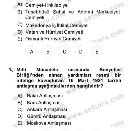
A
B
C
D
E
4.