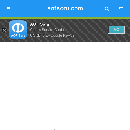
aofsoru.com
AÖF Soru
AÇ
Çıkmış Sorular Cepte
ÜCRETSİZ - Google Play'de