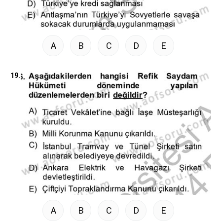
A
B
C
D
E
19.
A
B
C
D
E