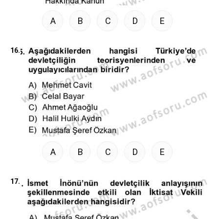
A
B
C
D
E
16.
A
B
C
D
E
17.