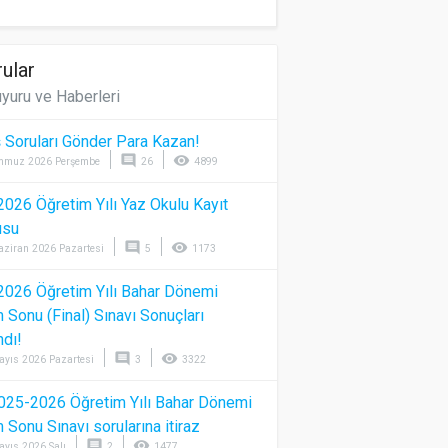
ular
yuru ve Haberleri
 Soruları Gönder Para Kazan!
comment
visibility
mmuz 2026 Perşembe
26
4899
026 Öğretim Yılı Yaz Okulu Kayıt
usu
comment
visibility
aziran 2026 Pazartesi
5
1173
026 Öğretim Yılı Bahar Dönemi
Sonu (Final) Sınavı Sonuçları
ndı!
comment
visibility
ayıs 2026 Pazartesi
3
3322
025-2026 Öğretim Yılı Bahar Dönemi
Sonu Sınavı sorularına itiraz
comment
visibility
ayıs 2026 Salı
2
1477