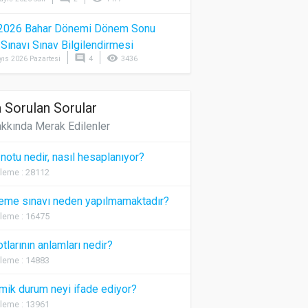
2026 Bahar Dönemi Dönem Sonu
) Sınavı Sınav Bilgilendirmesi
comment
visibility
yıs 2026 Pazartesi
4
3436
 Sorulan Sorular
kkında Merak Edilenler
 notu nedir, nasıl hesaplanıyor?
leme : 28112
eme sınavı neden yapılmamaktadır?
leme : 16475
otlarının anlamları nedir?
leme : 14883
ik durum neyi ifade ediyor?
leme : 13961