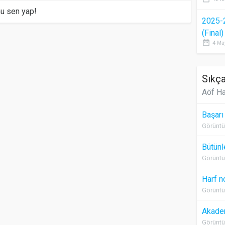
mu sen yap!
2025-
(Final
date_range
4 Ma
Sıkça
Aöf Ha
Başarı
Görüntü
Bütünl
Görüntü
Harf n
Görüntü
Akadem
Görüntü