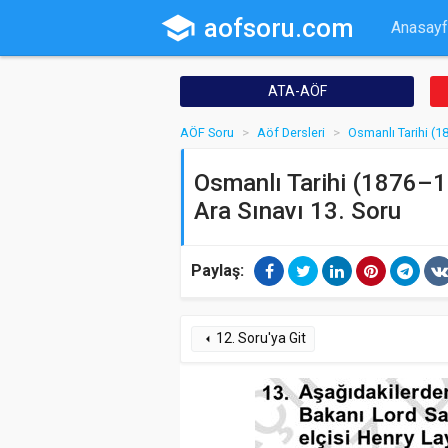
school
aofsoru.com
Anasayf
ATA-AÖF
AÖF Soru
Aöf Dersleri
Osmanlı Tarihi (
Osmanlı Tarihi (1876–19
Ara Sınavı 13. Soru
Paylaş:
12. Soru'ya Git
arrow_left