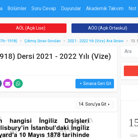
a
Bölümler
Soru Cevap
Duyurular
Akademik Takvim
Not
AÖL (Açık Lise)
AÖO (Açık Ortaokul)
1876–1918)
Çıkmış Sınav Soruları
2021 - 2022 Yılı (Vize) Ara Sınavı
13. 
18) Dersi 2021 - 2022 Yılı (Vize)
Sınava Geri Git
arrow_left
14. Soru'ya Git
arrow_right
1
Gün