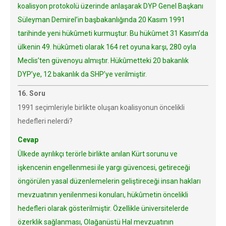
koalisyon protokolü üzerinde anlaşarak DYP Genel Başkanı
Süleyman Demirel’in başbakanlığında 20 Kasım 1991
tarihinde yeni hükûmeti kurmuştur. Bu hükûmet 31 Kasım’da
ülkenin 49. hükûmeti olarak 164 ret oyuna karşı, 280 oyla
Meclis’ten güvenoyu almıştır. Hükûmetteki 20 bakanlık
DYP’ye, 12 bakanlık da SHP’ye verilmiştir.
16. Soru
1991 seçimleriyle birlikte oluşan koalisyonun öncelikli
hedefleri nelerdi?
Cevap
Ülkede ayrılıkçı terörle birlikte anılan Kürt sorunu ve
işkencenin engellenmesi ile yargı güvencesi, getireceği
öngörülen yasal düzenlemelerin geliştireceği insan hakları
mevzuatının yenilenmesi konuları, hükûmetin öncelikli
hedefleri olarak gösterilmiştir. Özellikle üniversitelerde
özerklik sağlanması, Olağanüstü Hal mevzuatının