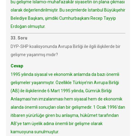
bu gelişme İslamcı-muhafazakâr siyasetin ön plana çıkması
olarak değerlendirilmiştir. Bu seçimlerde İstanbul Büyükşehir
Belediye Başkanı, şimdiki Cumhurbaşkanı Recep Tayyip
Erdoğan olmuştur.
33. Soru
DYP-SHP koalisyonunda Avrupa Birliği ile ilgili ilişkilerde bir
gelişme yaşanmış mıdır?
Cevap
1995 yılında siyasal ve ekonomik anlamda da bazı önemli
gelişmeler yaşanmıştır. Özellikle Türkiye’nin Avrupa Birliği
(AB) ile ilişkilerinde 6 Mart 1995 yılında, Gümrük Birliği
Anlaşması’nın imzalanması hem siyasal hem de ekonomik
alanda önemli sonuçları olan bir gelişmedir. 1 Ocak 1996’dan
itibaren yürürlüğe giren bu anlaşma, hükûmet tarafından
AB’ye tam üyelik adına önemli bir gelişme olarak
kamuoyuna sunulmuştur.