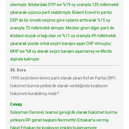
izlemiştir. İktidardaki DYP ise %19 oy oranıyla 135 milletvekili
çıkararak üçüncü parti olabilmiştir. Bülent Ecevit’in partisi
DSP de bir önceki seçime göre oylarını arttırarak %15 oy
oranıyla 75 milletvekili almıştır. Meclise giren diğer parti de
iktidarın küçük ortağı olan ve %11 oy oranıyla 49 milletvekili
çıkararak yüzde onluk seçim barajını aşan CHP olmuştur.
MHP ise %8 oy alarak seçim barajını aşamamış ve Meclis
dışında kalmıştır.
36. Soru
1995 seçimlerin birinci parti olarak çıkan Refah Partisi (RP)
hükümet kurma yetkisi ilk olarak verildiğinde koalisyon
hükümeti kurabilmiş midir?
Cevap
Süleyman Demirel, teamül gereği ilk olarak hükûmet kurma
yetkisini RP genel başkanı Necmettin Erbakan’a vermiş
fakat Erbakan bir koalisyon imkânı bulamamıştır.