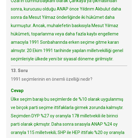
Özal’ın cumhurbaşkanı olarak Çankaya’ya çıkmasından
sonra, kurucusu olduğu ANAP önce Yıldırım Akbulut daha
sonra da Mesut Yılmaz önderliğinde iki hükûmet daha
kurmuştur. Ancak, muhalefetin baskısıyla Mesut Yılmaz
hükûmeti, toparlanma veya daha fazla kaybı engelleme
amacıyla 1991 Sonbaharında erken seçime gitme kararı
almıştır. 20 Ekim 1991 tarihinde yapılan milletvekilliği genel
seçimleriyle ülkede yeni bir siyasal döneme girilmiştir.
13. Soru
1991 seçimlerinin en önemli özelliği nedir?
Cevap
Ülke seçim barajı bu seçimlerde de %10 olarak uygulanmış
ve birçok parti seçime ittifaklarla girmek zorunda kalmıştır.
Seçimden DYP %27 oy oranıyla 178 milletvekili ile birinci
parti olarak çıkmıştır. Daha sonra sırasıyla ANAP %24 oy
oranıyla 115 milletvekili; SHP ile HEP ittifakı %20 oy oranıyla