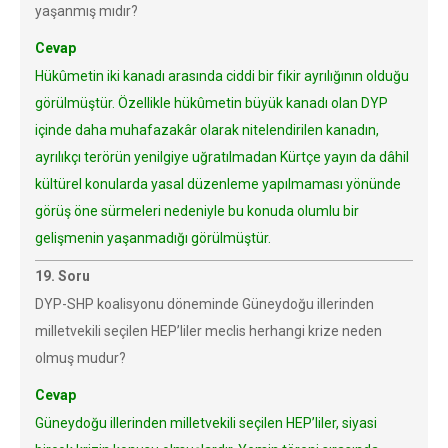
yaşanmış mıdır?
Cevap
Hükûmetin iki kanadı arasında ciddi bir fikir ayrılığının olduğu
görülmüştür. Özellikle hükûmetin büyük kanadı olan DYP
içinde daha muhafazakâr olarak nitelendirilen kanadın,
ayrılıkçı terörün yenilgiye uğratılmadan Kürtçe yayın da dâhil
kültürel konularda yasal düzenleme yapılmaması yönünde
görüş öne sürmeleri nedeniyle bu konuda olumlu bir
gelişmenin yaşanmadığı görülmüştür.
19. Soru
DYP-SHP koalisyonu döneminde Güneydoğu illerinden
milletvekili seçilen HEP’liler meclis herhangi krize neden
olmuş mudur?
Cevap
Güneydoğu illerinden milletvekili seçilen HEP’liler, siyasi