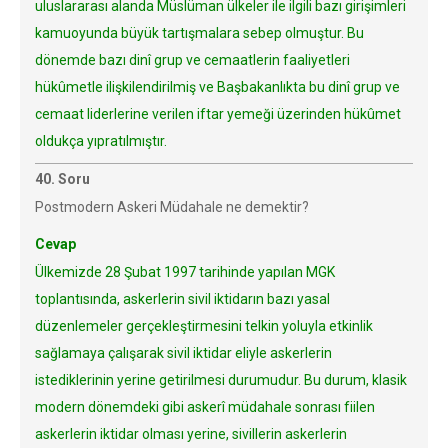
uluslararası alanda Müslüman ülkeler ile ilgili bazı girişimleri
kamuoyunda büyük tartışmalara sebep olmuştur. Bu
dönemde bazı dinî grup ve cemaatlerin faaliyetleri
hükûmetle ilişkilendirilmiş ve Başbakanlıkta bu dinî grup ve
cemaat liderlerine verilen iftar yemeği üzerinden hükûmet
oldukça yıpratılmıştır.
40. Soru
Postmodern Askeri Müdahale ne demektir?
Cevap
Ülkemizde 28 Şubat 1997 tarihinde yapılan MGK
toplantısında, askerlerin sivil iktidarın bazı yasal
düzenlemeler gerçekleştirmesini telkin yoluyla etkinlik
sağlamaya çalışarak sivil iktidar eliyle askerlerin
istediklerinin yerine getirilmesi durumudur. Bu durum, klasik
modern dönemdeki gibi askerî müdahale sonrası fiilen
askerlerin iktidar olması yerine, sivillerin askerlerin