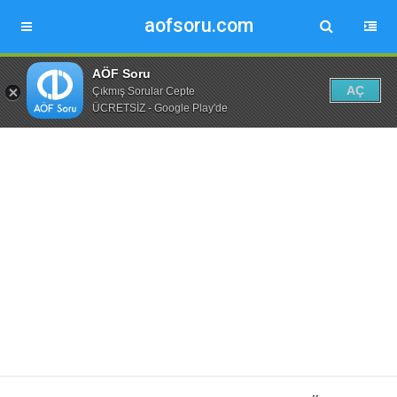
aofsoru.com
AÖF Soru
AÇ
Çıkmış Sorular Cepte
ÜCRETSİZ - Google Play'de