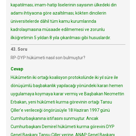
kapatılması; imam-hatip liselerinin sayısının ülkedeki din
adamı ihtiyacına göre azaltılması; kökten dincilerin
üniversitelerde dâhil tüm kamu kurumlarında
kadrolaşmasına müsaade edilmemesi ve zorunlu
ilköğretimin 5 yıldan 8 yıla çıkarılması gibi hususlardır.
43. Soru
RP-DYP hükümeti nasıl son bulmuştur?
Cevap
Hükûmetin iki ortağı koalisyon protokolünde iki yıl süre ile
dönüşümlü başbakanlık yapılacağı yönündeki kararı hemen
uygulamaya koymaya karar vermiş ve Başbakan Necmettin
Erbakan, yeni hükûmeti kurma görevinin ortağı Tansu
Çiller’e verileceği öngörüsüyle 18 Haziran 1997 günü
Cumhurbaşkanına istifasını sunmuştur. Ancak
Cumhurbaşkanı Demirel hükûmeti kurma görevini DYP
Genel Başkanı Tansu Çiller yerine, ANAP Genel Başkanı