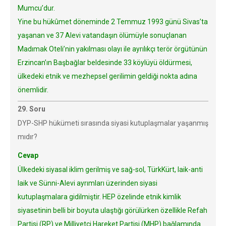
Mumcu’dur.
Yine bu hükûmet döneminde 2 Temmuz 1993 günü Sivas’ta
yaşanan ve 37 Alevi vatandaşın ölümüyle sonuçlanan
Madımak Oteli’nin yakılması olayı ile ayrılıkçı terör örgütünün
Erzincan’ın Başbağlar beldesinde 33 köylüyü öldürmesi,
ülkedeki etnik ve mezhepsel gerilimin geldiği nokta adına
önemlidir.
29. Soru
DYP-SHP hükümeti sırasında siyasi kutuplaşmalar yaşanmış
mıdır?
Cevap
Ülkedeki siyasal iklim gerilmiş ve sağ-sol, TürkKürt, laik-anti
laik ve Sünni-Alevi ayrımları üzerinden siyasi
kutuplaşmalara gidilmiştir. HEP özelinde etnik kimlik
siyasetinin belli bir boyuta ulaştığı görülürken özellikle Refah
Partisi (RP) ve Milliyetçi Hareket Partisi (MHP) bağlamında