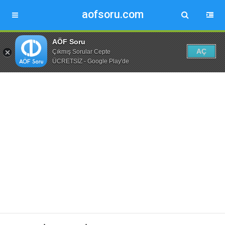
aofsoru.com
AÖF Soru
AÇ
Çıkmış Sorular Cepte
ÜCRETSİZ - Google Play'de