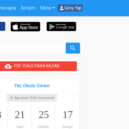
 Hesapla
İletişim
Menü
person
Giriş Yap
search
cloud_upload
PDF YÜKLE PARA KAZAN
Yaz Okulu Sınavı
22 Ağustos 2026 Cumartesi
3
21
25
17
Saat
Dakika
Saniye