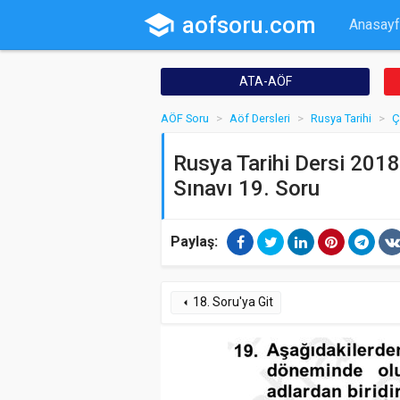
school
aofsoru.com
Anasayf
ATA-AÖF
AÖF Soru
Aöf Dersleri
Rusya Tarihi
Ç
Rusya Tarihi Dersi 2018
Sınavı 19. Soru
Paylaş:
18. Soru'ya Git
arrow_left