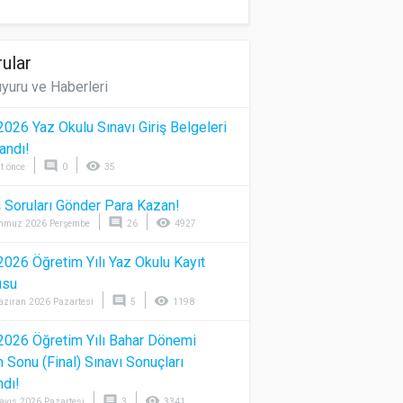
ular
yuru ve Haberleri
026 Yaz Okulu Sınavı Giriş Belgeleri
andı!
comment
visibility
t önce
0
35
 Soruları Gönder Para Kazan!
comment
visibility
mmuz 2026 Perşembe
26
4927
026 Öğretim Yılı Yaz Okulu Kayıt
usu
comment
visibility
aziran 2026 Pazartesi
5
1198
026 Öğretim Yılı Bahar Dönemi
Sonu (Final) Sınavı Sonuçları
ndı!
comment
visibility
ayıs 2026 Pazartesi
3
3341