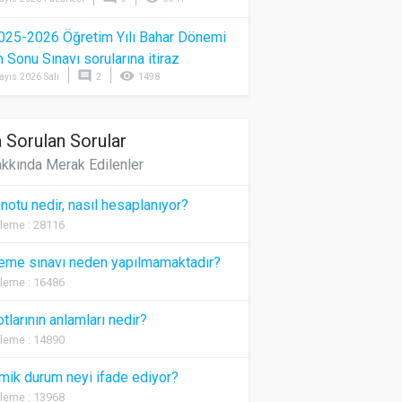
025-2026 Öğretim Yılı Bahar Dönemi
Sonu Sınavı sorularına itiraz
comment
visibility
ayıs 2026 Salı
2
1498
 Sorulan Sorular
kkında Merak Edilenler
 notu nedir, nasıl hesaplanıyor?
leme : 28116
eme sınavı neden yapılmamaktadır?
leme : 16486
otlarının anlamları nedir?
leme : 14890
ik durum neyi ifade ediyor?
leme : 13968