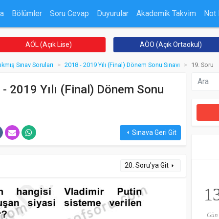
a
Bölümler
Soru Cevap
Duyurular
Akademik Takvim
Not
AÖL (Açık Lise)
AÖO (Açık Ortaokul)
ıkmış Sınav Soruları
2018 - 2019 Yılı (Final) Dönem Sonu Sınavı
19. Soru
 - 2019 Yılı (Final) Dönem Sonu
Sınava Geri Git
arrow_left
20. Soru'ya Git
arrow_right
1
Gün