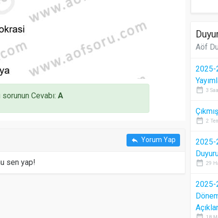
Duyur
Aöf Du
2025-2
Yayıml
date_range
3 Saa
 sorunun Cevabı:
A
Çıkmış
date_range
2 Te
Yorum Yap
reply
2025-2
Duyur
mu sen yap!
date_range
29 H
2025-2
Dönem 
Açıkla
date_range
18 M