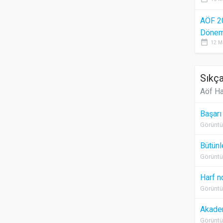
AÖF 2
Dönem 
date_range
12 M
Sıkça
Aöf Ha
Başarı
Görüntü
Bütünl
Görüntü
Harf n
Görüntü
Akadem
Görüntü