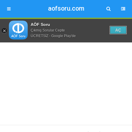
aofsoru.com
AÖF Soru
AÇ
Çıkmış Sorular Cepte
ÜCRETSİZ - Google Play'de