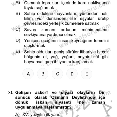
A
B
C
D
E
6.