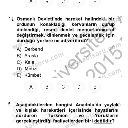
A
B
C
D
E
4.
A
B
C
D
E
5.