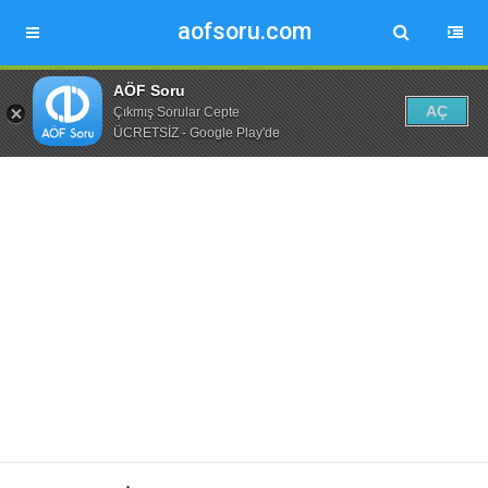
aofsoru.com
AÖF Soru
AÇ
Çıkmış Sorular Cepte
ÜCRETSİZ - Google Play'de