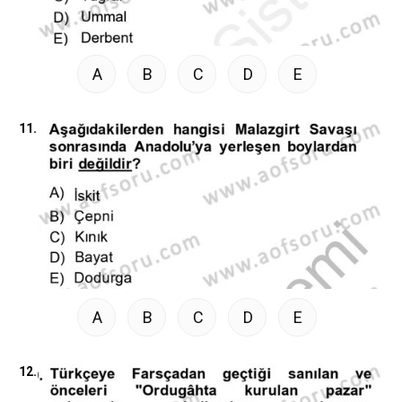
A
B
C
D
E
11.
A
B
C
D
E
12.