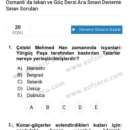
Osmanlı´da İskan ve Göç Dersi Ara Sınavı Deneme
Sınav Soruları
20
Deneme Sınavını Başlat
SORU
1.
A
B
C
D
E
2.