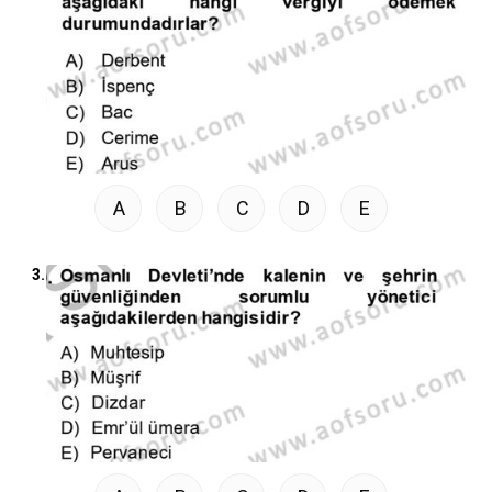
A
B
C
D
E
3.