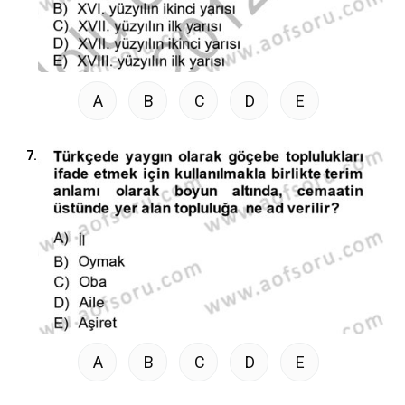
A
B
C
D
E
7.
A
B
C
D
E