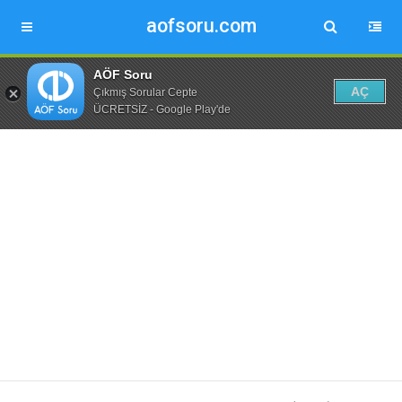
aofsoru.com
AÖF Soru
AÇ
Çıkmış Sorular Cepte
ÜCRETSİZ - Google Play'de