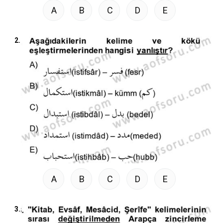
A
B
C
D
E
2.
A
B
C
D
E
3.