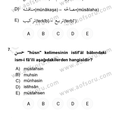
A
B
C
D
E
7.
A
B
C
D
E