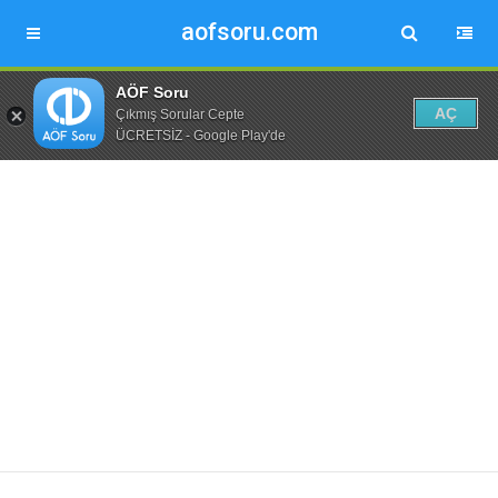
aofsoru.com
AÖF Soru
AÇ
Çıkmış Sorular Cepte
ÜCRETSİZ - Google Play'de