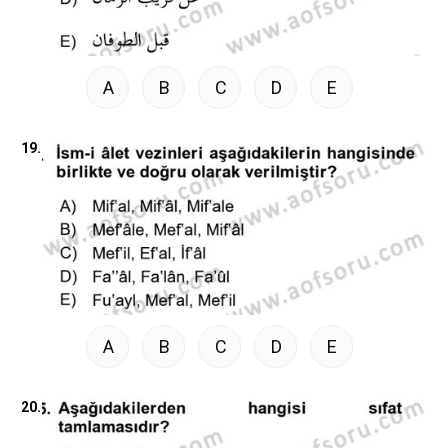
A
B
C
D
E
19.
A
B
C
D
E
20.