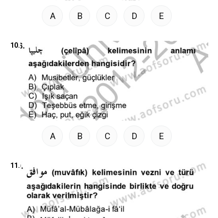
A
B
C
D
E
10.
A
B
C
D
E
11.