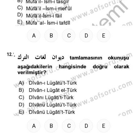
A
B
C
D
E
12.
A
B
C
D
E