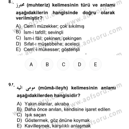
8.
A
B
C
D
E
9.