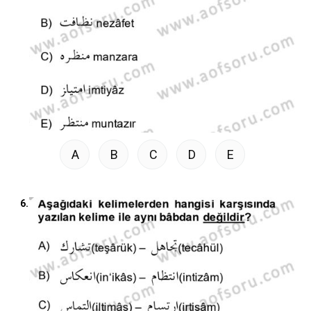
A
B
C
D
E
6.