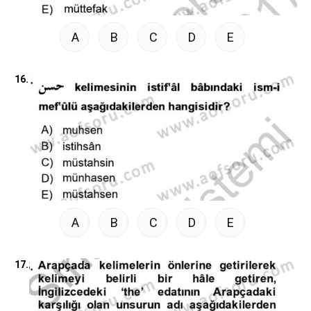
A
B
C
D
E
16.
A
B
C
D
E
17.