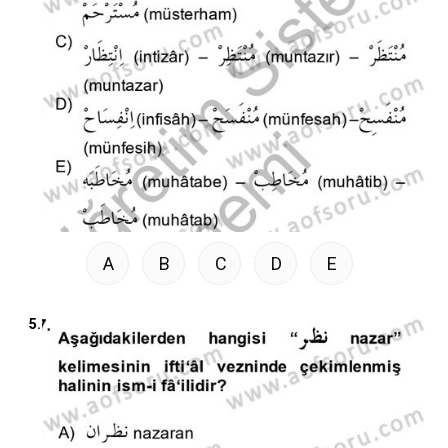
A
B
C
D
E
5.