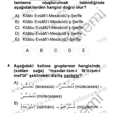
A
B
C
D
E
4.