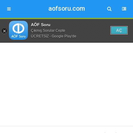
aofsoru.com
AÖF Soru
AÇ
Çıkmış Sorular Cepte
ÜCRETSİZ - Google Play'de