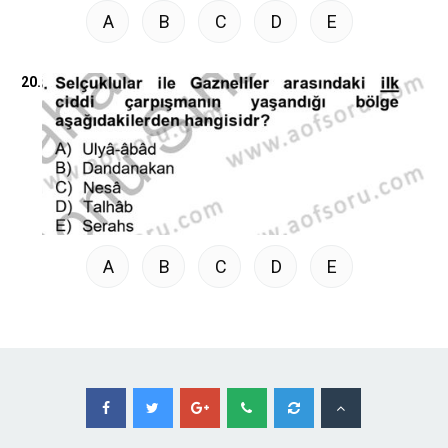
A
B
C
D
E
20.
A
B
C
D
E