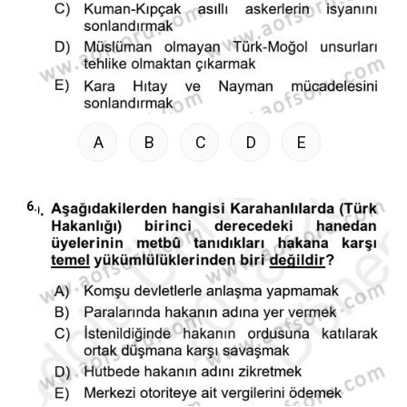
A
B
C
D
E
6.