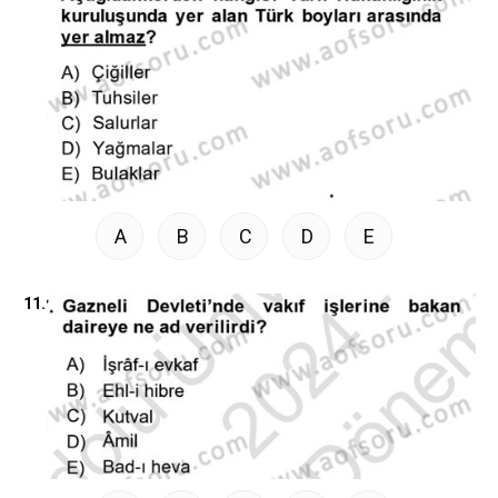
A
B
C
D
E
11.