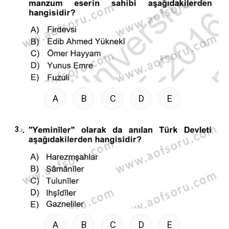
A
B
C
D
E
3.
A
B
C
D
E