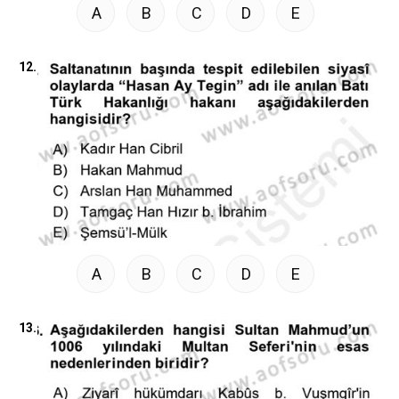
A
B
C
D
E
12.
A
B
C
D
E
13.