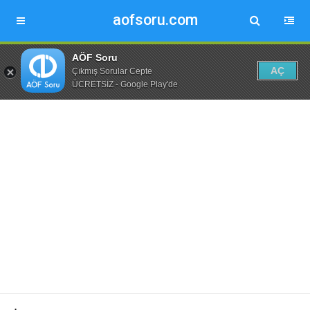
aofsoru.com
AÖF Soru
AÇ
Çıkmış Sorular Cepte
ÜCRETSİZ - Google Play'de