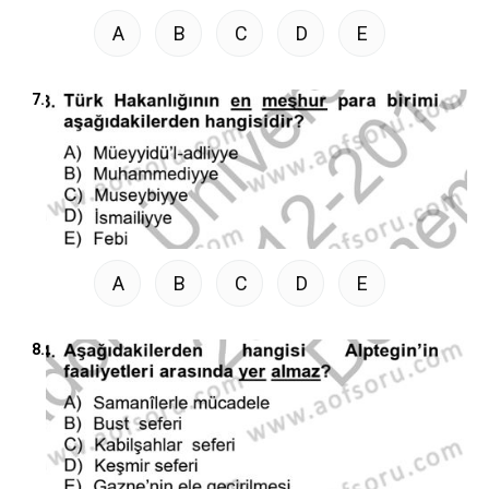
A
B
C
D
E
7.
A
B
C
D
E
8.