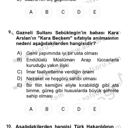
A
B
C
D
E
9.
A
B
C
D
E
10.