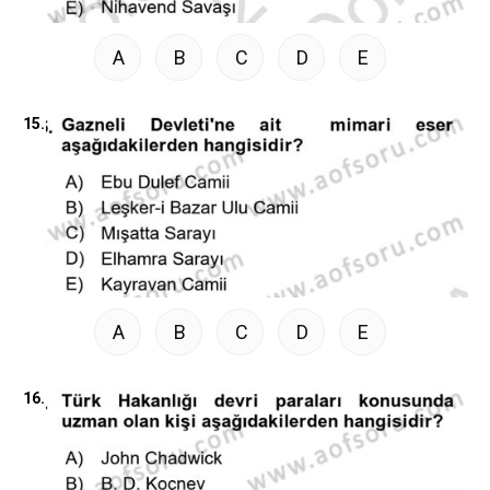
A
B
C
D
E
15.
A
B
C
D
E
16.