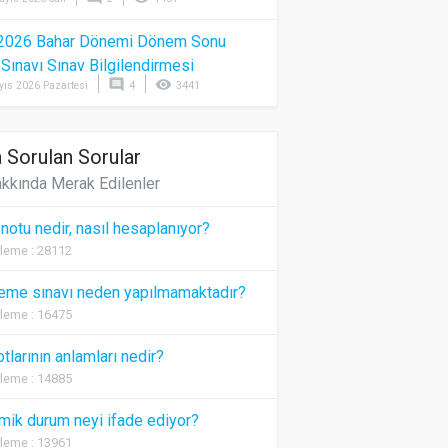
2026 Bahar Dönemi Dönem Sonu
) Sınavı Sınav Bilgilendirmesi
comment
visibility
yıs 2026 Pazartesi
4
3441
 Sorulan Sorular
kkında Merak Edilenler
 notu nedir, nasıl hesaplanıyor?
leme : 28112
eme sınavı neden yapılmamaktadır?
leme : 16475
otlarının anlamları nedir?
leme : 14885
ik durum neyi ifade ediyor?
leme : 13961