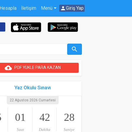
 Hesapla
İletişim
Menü
person
Giriş Yap
search
cloud_upload
PDF YÜKLE PARA KAZAN
Yaz Okulu Sınavı
22 Ağustos 2026 Cumartesi
5
01
42
28
Saat
Dakika
Saniye