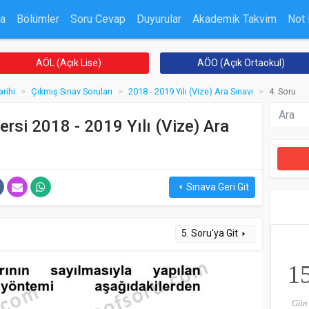
a
Bölümler
Soru Cevap
Duyurular
Akademik Takvim
Not
AÖL (Açık Lise)
AÖO (Açık Ortaokul)
rihi
Çıkmış Sınav Soruları
2018 - 2019 Yılı (Vize) Ara Sınavı
4. Soru
ersi 2018 - 2019 Yılı (Vize) Ara
Sınava Geri Git
arrow_left
5. Soru'ya Git
arrow_right
1
Gün