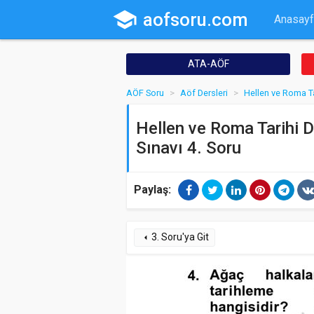
school
aofsoru.com
Anasayf
ATA-AÖF
AÖF Soru
Aöf Dersleri
Hellen ve Roma Ta
Hellen ve Roma Tarihi D
Sınavı 4. Soru
Paylaş:
3. Soru'ya Git
arrow_left