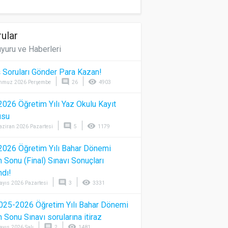
ular
yuru ve Haberleri
 Soruları Gönder Para Kazan!
comment
visibility
mmuz 2026 Perşembe
26
4903
026 Öğretim Yılı Yaz Okulu Kayıt
usu
comment
visibility
aziran 2026 Pazartesi
5
1179
026 Öğretim Yılı Bahar Dönemi
Sonu (Final) Sınavı Sonuçları
ndı!
comment
visibility
ayıs 2026 Pazartesi
3
3331
025-2026 Öğretim Yılı Bahar Dönemi
Sonu Sınavı sorularına itiraz
comment
visibility
ayıs 2026 Salı
2
1481