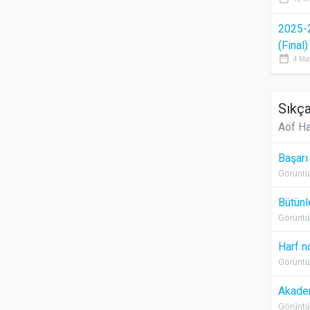
2025-
(Final
date_range
4 Ma
Sıkça
Aöf Ha
Başarı
Görüntü
Bütünl
Görüntü
Harf n
Görüntü
Akadem
Görüntü