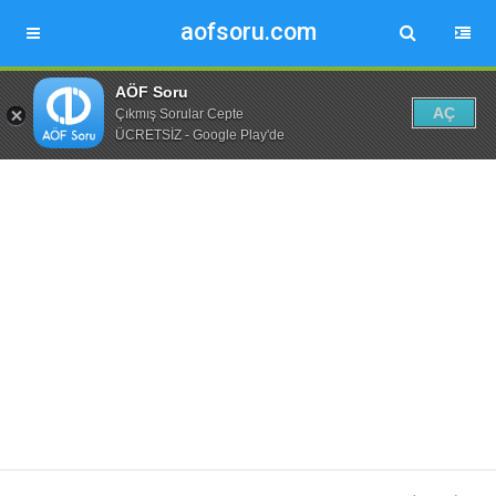
aofsoru.com
AÖF Soru
AÇ
Çıkmış Sorular Cepte
ÜCRETSİZ - Google Play'de