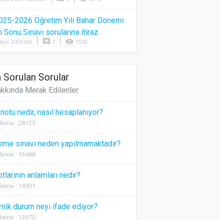
025-2026 Öğretim Yılı Bahar Dönemi
Sonu Sınavı sorularına itiraz
comment
visibility
ayıs 2026 Salı
2
1502
 Sorulan Sorular
kkında Merak Edilenler
 notu nedir, nasıl hesaplanıyor?
leme : 28125
eme sınavı neden yapılmamaktadır?
leme : 16488
otlarının anlamları nedir?
leme : 14901
ik durum neyi ifade ediyor?
leme : 13970