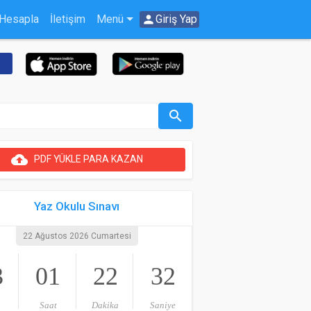
 Hesapla
İletişim
Menü
person
Giriş Yap
search
cloud_upload
PDF YÜKLE PARA KAZAN
Yaz Okulu Sınavı
22 Ağustos 2026 Cumartesi
3
01
22
32
Saat
Dakika
Saniye