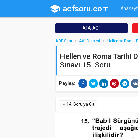
school
aofsoru.com
Anasayf
ATA-AÖF
AÖF Soru
Aöf Dersleri
Hellen ve Roma Ta
Hellen ve Roma Tarihi D
Sınavı 15. Soru
Paylaş:
14. Soru'ya Git
arrow_left