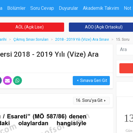
a
Bölümler
Soru Cevap
Duyurular
Akademik Takvim
Not
AÖL (Açık Lise)
AÖO (Açık Ortaokul)
rihi
Çıkmış Sınav Soruları
2018 - 2019 Yılı (Vize) Ara Sınavı
15. Soru
ersi 2018 - 2019 Yılı (Vize) Ara
Sınava Geri Git
arrow_left
16. Soru'ya Git
arrow_right
1
Gün