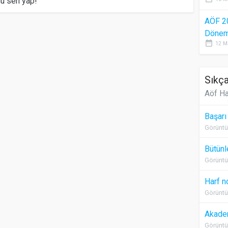
mu sen yap!
AÖF 2
Dönem 
date_range
12 M
Sıkça
Aöf Ha
Başarı
Görüntü
Bütünl
Görüntü
Harf n
Görüntü
Akadem
Görüntü