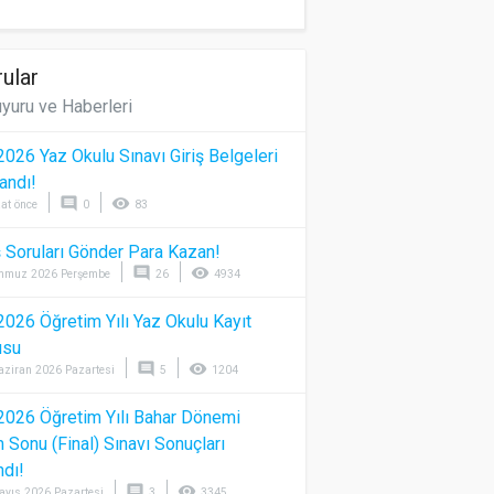
ular
yuru ve Haberleri
026 Yaz Okulu Sınavı Giriş Belgeleri
andı!
comment
visibility
at önce
0
83
 Soruları Gönder Para Kazan!
comment
visibility
mmuz 2026 Perşembe
26
4934
026 Öğretim Yılı Yaz Okulu Kayıt
usu
comment
visibility
aziran 2026 Pazartesi
5
1204
026 Öğretim Yılı Bahar Dönemi
Sonu (Final) Sınavı Sonuçları
ndı!
comment
visibility
ayıs 2026 Pazartesi
3
3345