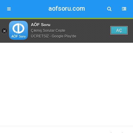
aofsoru.com
AÖF Soru
AÇ
Çıkmış Sorular Cepte
ÜCRETSİZ - Google Play'de