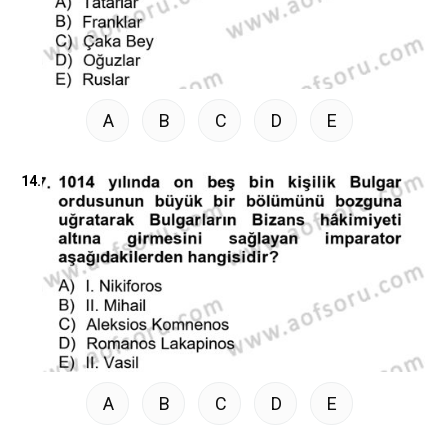
A
B
C
D
E
14.
A
B
C
D
E