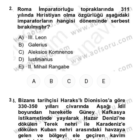
2.
A
B
C
D
E
3.