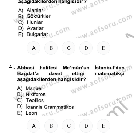
A
B
C
D
E
4.
A
B
C
D
E