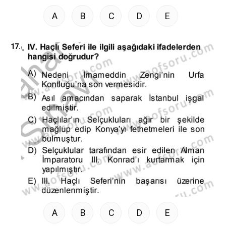
A
B
C
D
E
17.
A
B
C
D
E