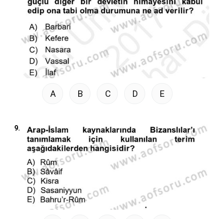
A
B
C
D
E
9.