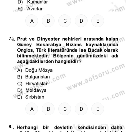
A
B
C
D
E
7.
A
B
C
D
E
8.