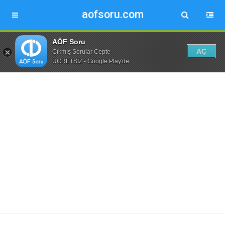
aofsoru.com
AÖF Soru
AÇ
Çıkmış Sorular Cepte
ÜCRETSİZ - Google Play'de