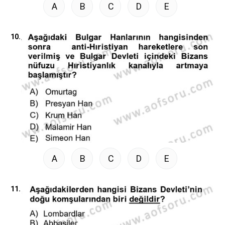
A
B
C
D
E
10.
A
B
C
D
E
11.