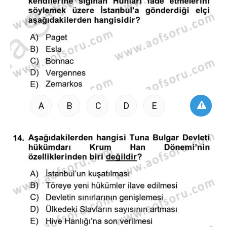
A
B
C
D
E