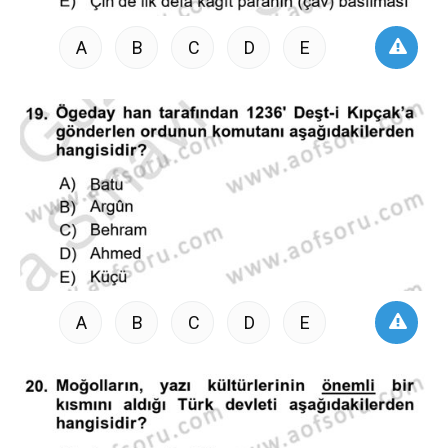
A
B
C
D
E
A
B
C
D
E