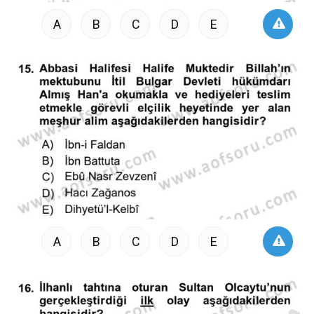
A
B
C
D
E
A
B
C
D
E