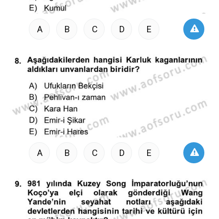
A
B
C
D
E
A
B
C
D
E