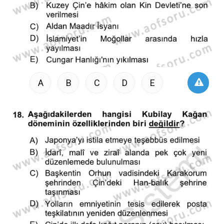
A
B
C
D
E