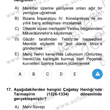
A
B
C
D
E