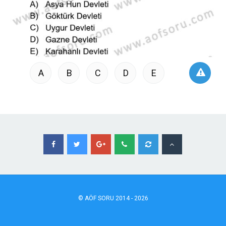
A
B
C
D
E
©
AÖF
SORU 2014 - 2026