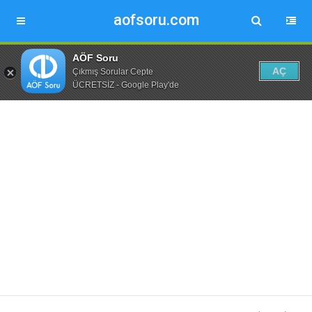
aofsoru.com
AÖF Soru
AÇ
Çıkmış Sorular Cepte
ÜCRETSİZ - Google Play'de