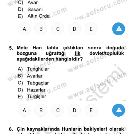
A
B
C
D
E
A
B
C
D
E