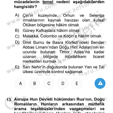
A
B
C
D
E