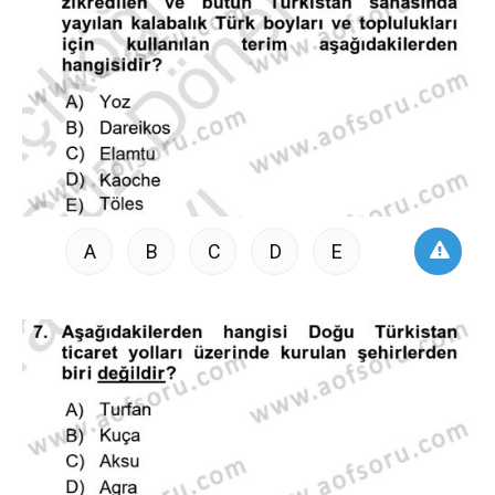
A
B
C
D
E