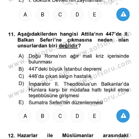
A
B
C
D
E
A
B
C
D
E