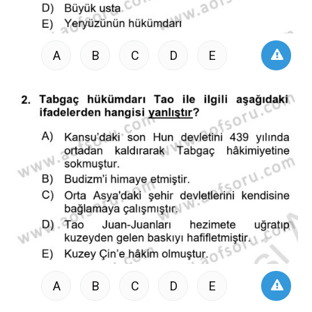
A
B
C
D
E
A
B
C
D
E