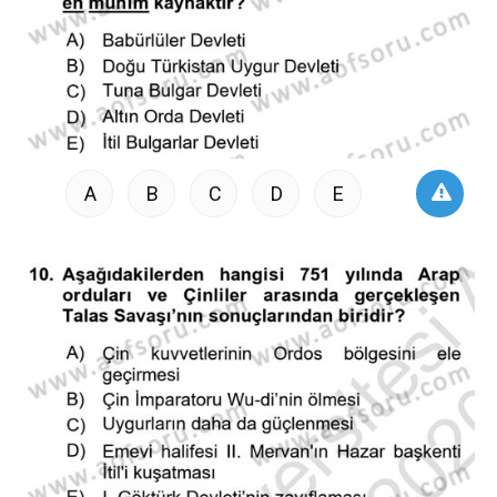
A
B
C
D
E