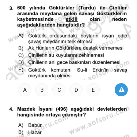
A
B
C
D
E