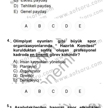
A
B
C
D
E
4.
A
B
C
D
E
5.