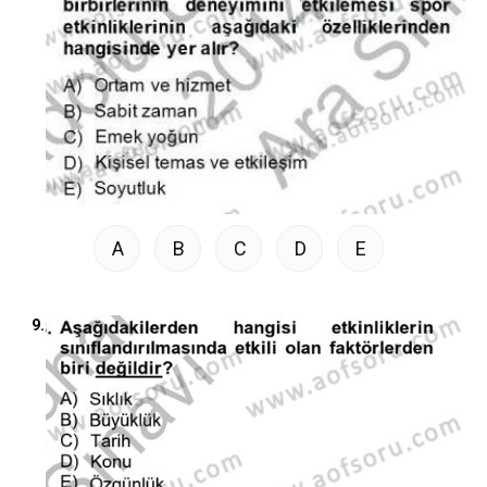
A
B
C
D
E
9.