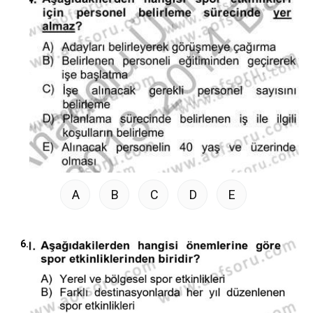
A
B
C
D
E
6.