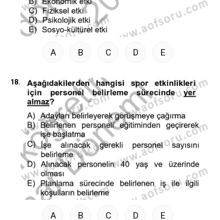
A
B
C
D
E
18.
A
B
C
D
E