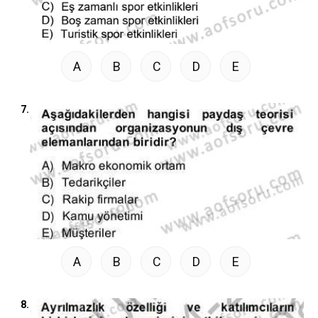
A
B
C
D
E
7.
A
B
C
D
E
8.