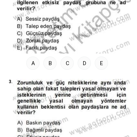
A
B
C
D
E
3.