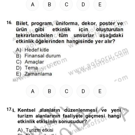
A
B
C
D
E
16.
A
B
C
D
E
17.