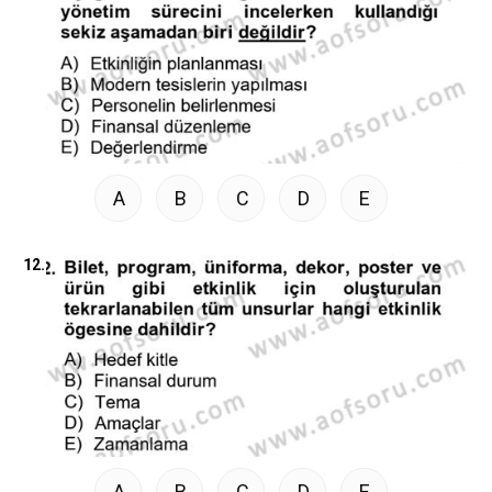
A
B
C
D
E
12.
A
B
C
D
E