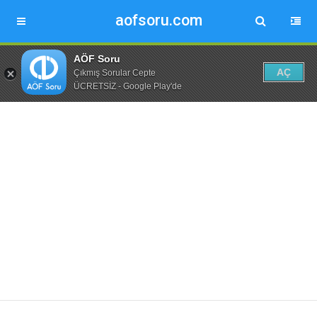
aofsoru.com
AÖF Soru
AÇ
Çıkmış Sorular Cepte
ÜCRETSİZ - Google Play'de