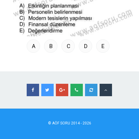
A
B
C
D
E
©
AÖF
SORU 2014 - 2026