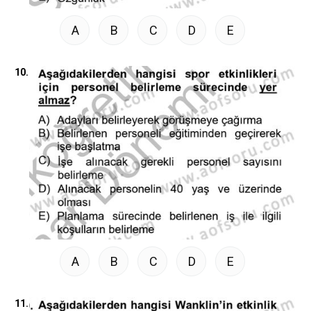
A
B
C
D
E
10.
A
B
C
D
E
11.